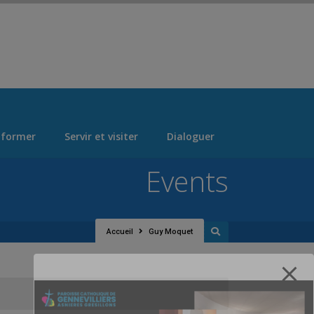
 > "Manage Locations" Tab > Logo Section Navigation
 former
Servir et visiter
Dialoguer
Events
Accueil
Guy Moquet