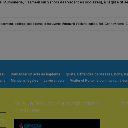
 l’Aumônerie, 1 samedi sur 2 (hors des vacances scolaires), à l’église St Je
issement
,
collège
,
collégiens
,
découverte
,
Edouard Vaillant
,
eglise
,
foi
,
Gennevilliers
,
G
veau
Demander un acte de baptême
Quête, Offrandes de Messes, Dons, Deni
 ans
Mentions légales
La vie circule
Visiter et Porter la communion à dom
Faire un DON pour la construction du
In
presbytère
ers