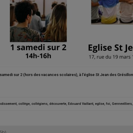
amedi sur 2 (hors des vacances scolaires), à l’église St Jean des Grésillons
ndissement
,
collège
,
collégiens
,
découverte
,
Edouard Vaillant
,
eglise
,
foi
,
Gennevilliers
6h)