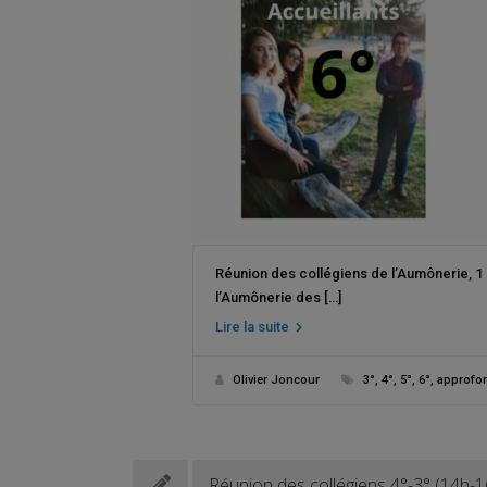
Réunion des collégiens de l’Aumônerie, 1 s
l’Aumônerie des […]
Lire la suite
Olivier Joncour
3°
,
4°
,
5°
,
6°
,
approfo
Réunion des collégiens 4°-3° (14h-1