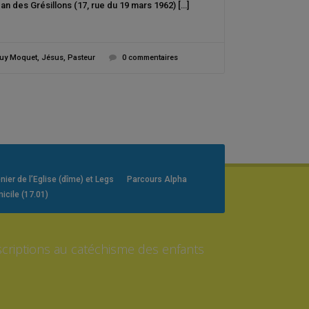
an des Grésillons (17, rue du 19 mars 1962) […]
uy Moquet
,
Jésus
,
Pasteur
0 commentaires
er de l’Eglise (dîme) et Legs
Parcours Alpha
icile (17.01)
scriptions au catéchisme des enfants