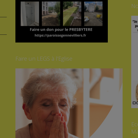
No
Faire un LEGS à l’Eglise
Ec
Ma