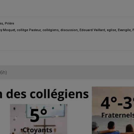
es
,
Prière
uy Moquet
,
collège Pasteur
,
collégiens
,
discussion
,
Edouard Vaillant
,
eglise
,
Evangile
,
F
16h)