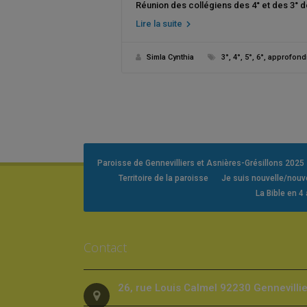
Réunion des collégiens des 4° et des 3° de
Lire la suite
Simla Cynthia
3°
,
4°
,
5°
,
6°
,
approfond
Paroisse de Gennevilliers et Asnières-Grésillons 2025
Territoire de la paroisse
Je suis nouvelle/nou
La Bible en 4
Contact
26, rue Louis Calmel 92230 Gennevilli