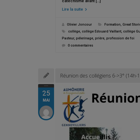
catéchisme avant […]
Lire la suite
Olivier Joncour
Formation
,
Great Stori
collège
,
collège Edouard Vaillant
,
collège G
Pasteur
,
pélerinage
,
prière
,
profession de foi
0 commentaires
Réunion des collégiens 6->3° (14h-
25
MAI