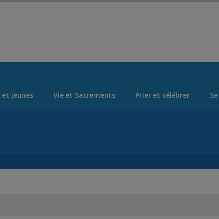
Set Logo Section Menu from Admin > Appearance > Menus
 et jeunes
Vie et Sacrements
Prier et célébrer
Se