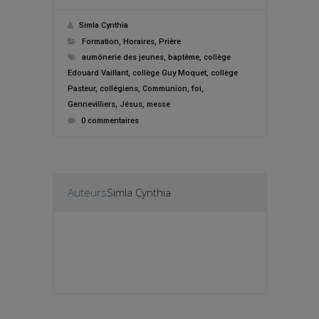
Simla Cynthia
Formation
,
Horaires
,
Prière
aumônerie des jeunes
,
baptême
,
collège
Edouard Vaillant
,
collège Guy Moquet
,
collège
Pasteur
,
collégiens
,
Communion
,
foi
,
Gennevilliers
,
Jésus
,
messe
0 commentaires
Auteurs
Simla Cynthia