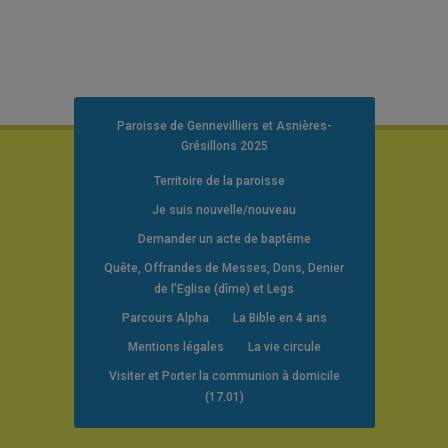
Paroisse de Gennevilliers et Asnières-
Grésillons 2025
Territoire de la paroisse
Je suis nouvelle/nouveau
Demander un acte de baptême
Quête, Offrandes de Messes, Dons, Denier
de l’Eglise (dîme) et Legs
Parcours Alpha
La Bible en 4 ans
Mentions légales
La vie circule
Visiter et Porter la communion à domicile
(17.01)