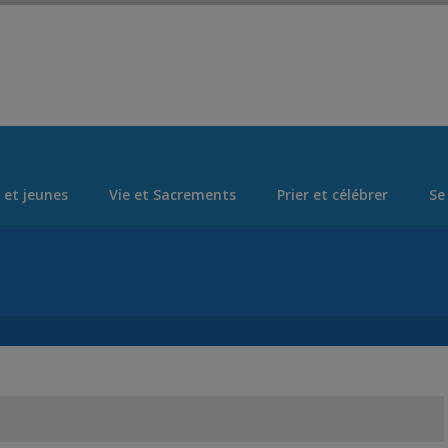
Set Logo Section Menu from Admin > Appearance > Menus
 et jeunes
Vie et Sacrements
Prier et célébrer
Se