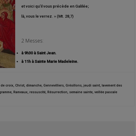
et voici qu’il vous précède en Galilée;
là, vous le verrez. » (Mt. 28,7)
2 Messes:
à 9h30 à Saint Jean.
à 11h à Sainte Marie Madeleine.
de croix
,
Christ
,
dimanche
,
Gennevilliers
,
Grésillons
,
jeudi saint
,
lavement des
gramme
,
Rameaux
,
ressuscité
,
Résurrection
,
semaine sainte
,
veillée pascale