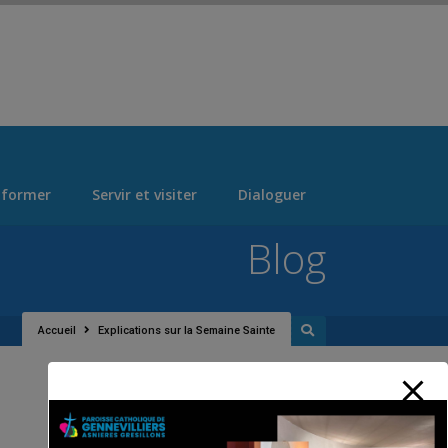
 > "Manage Locations" Tab > Logo Section Navigation
 former
Servir et visiter
Dialoguer
Blog
Accueil
Explications sur la Semaine Sainte