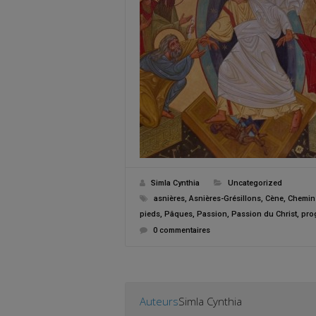
Simla Cynthia
Uncategorized
asnières
,
Asnières-Grésillons
,
Cène
,
Chemin 
pieds
,
Pâques
,
Passion
,
Passion du Christ
,
pro
0 commentaires
Auteurs
Simla Cynthia