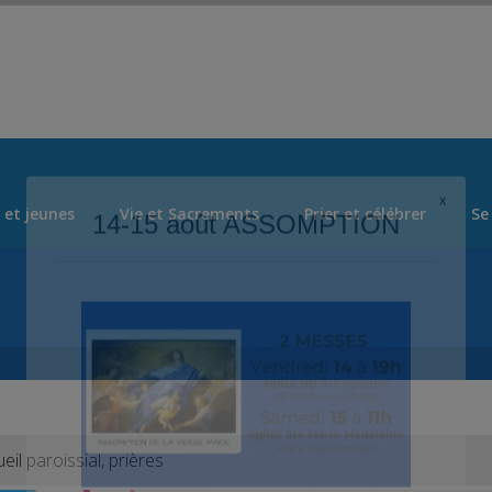
Set Logo Section Menu from Admin > Appearance > Menus
 et jeunes
Vie et Sacrements
Prier et célébrer
Se
l paroissial, prières