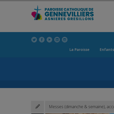
modal-check
La Paroisse
Enfants
Messes (dimanche & semaine), accuei