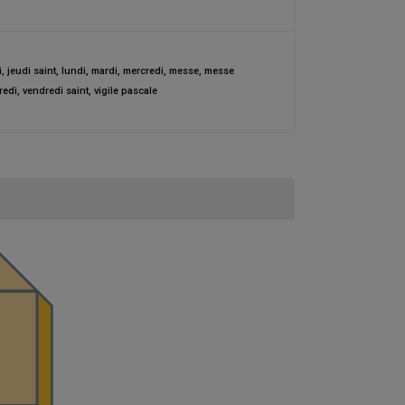
i
,
jeudi saint
,
lundi
,
mardi
,
mercredi
,
messe
,
messe
redi
,
vendredi saint
,
vigile pascale