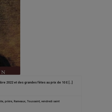
re 2022 et des grandes fêtes au prix de 10 E […]
ôte
,
prière
,
Rameaux
,
Toussaint
,
vendredi saint