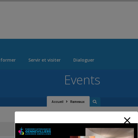
 > "Manage Locations" Tab > Logo Section Navigation
 former
Servir et visiter
Dialoguer
Events
Accueil
Rameaux