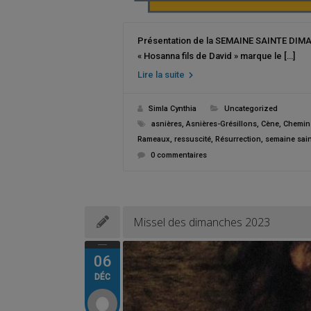
Présentation de la SEMAINE SAINTE DIMA
« Hosanna fils de David » marque le […]
Lire la suite
Simla Cynthia
Uncategorized
asnières
,
Asnières-Grésillons
,
Cène
,
Chemin 
Rameaux
,
ressuscité
,
Résurrection
,
semaine sain
0 commentaires
Missel des dimanches 2023
06
DÉC