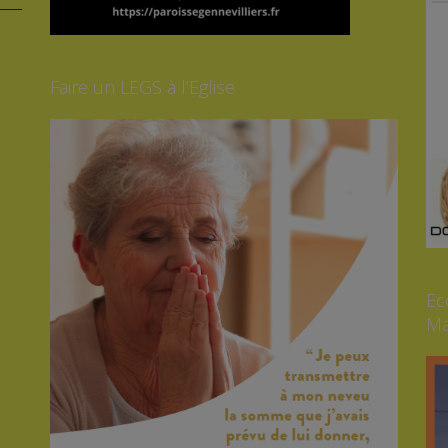
Faire un LEGS à l’Eglise
Ec
Ma