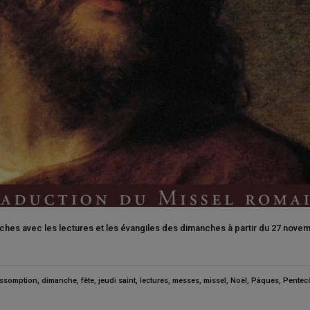
hes avec les lectures et les évangiles des dimanches à partir du 27 novemb
ssomption
,
dimanche
,
fête
,
jeudi saint
,
lectures
,
messes
,
missel
,
Noël
,
Pâques
,
Pentec