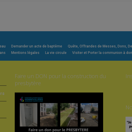
veau
Demander un acte de baptême
Quête, Offrandes de Messes, Dons, Deni
 ans
Mentions légales
La vie circule
Visiter et Porter la communion à dom
Faire un DON pour la construction du
In
presbytère
ers
No