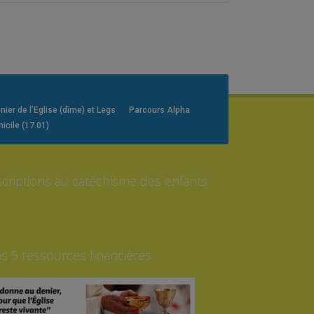
er de l’Eglise (dîme) et Legs
Parcours Alpha
icile (17.01)
scriptions au catéchisme des enfants
s 5 ressources financières