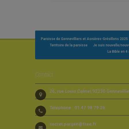
Paroisse de Gennevilliers et Asnières-Grésillons 2025
Territoire de la paroisse
Je suis nouvelle/nou
La Bible en 4
Contact
26, rue Louis Calmel 92230 Gennevilli
Téléphone : 01 47 98 79 26
secret.pargen@free.fr