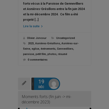
forts vécus à la Paroisse de Gennevilliers
et Asnières-Grésillons entre la fin juin 2024
et la mi-décembre 2024. Ce film a été
projeté […]
Lire la suite
Olivier Joncour
Uncategorized
2023
,
Asnières-Grésillons
,
Asnières-sur-
Seine
,
eglise
,
événements
,
Gennevilliers
,
paroisse
,
petit film
,
photos
,
résumé
0 commentaires
19
DÉC
Moments forts (fin juin -> mi-
décembre 2023)