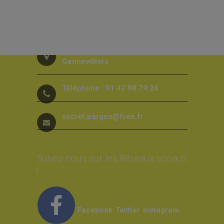
Contact
26, rue Louis Calmel 92230
Gennevilliers
Téléphone : 01 47 98 79 26
secret.pargen@free.fr
Suivez-nous sur les Réseaux sociaux
!
Facebook
Twitter
Instagram