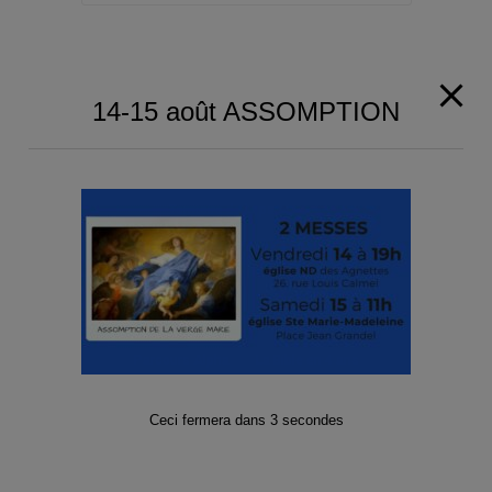
14-15 août ASSOMPTION
Paroisse de Gennevilliers et Asnières-
Grésillons 2025
Territoire de la paroisse
Je suis nouvelle/nouveau
Demander un acte de baptême
Quête, Offrandes de Messes, Dons, Denier
de l’Eglise (dîme) et Legs
Parcours Alpha
La Bible en 4 ans
Mentions légales
La vie circule
Ceci fermera dans
2
secondes
Visiter et Porter la communion à domicile
(17.01)