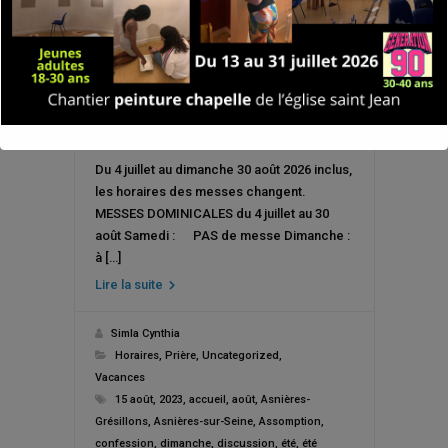
Du 4 juillet au dimanche 30 août 2026 inclus,
les horaires des messes changent.
MESSES DOMINICALES du 4 juillet au 30
août Samedi : PAS de messe Dimanche :
à […]
Lire la suite
Simla Cynthia
Horaires
,
Prière
,
Uncategorized
,
Vacances
15 août
,
2023
,
accueil
,
août
,
Asnières-
Grésillons
,
Asnières-sur-Seine
,
Assomption
,
confession
,
dimanche
,
discussion
,
été
,
été