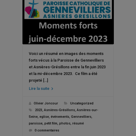
Voici un résumé en images des moments
forts vécus à la Paroisse de Gennevilliers
et Asnières-Grésillons entre la fin juin 2023
et la mi-décembre 2023. Ce film a été
projeté […]
Lire la suite
Olivier Joncour
Uncategorized
2023
,
Asnières-Grésillons
,
Asnières-sur-
Seine
,
eglise
,
événements
,
Gennevilliers
,
paroisse
,
petit film
,
photos
,
résumé
0 commentaires