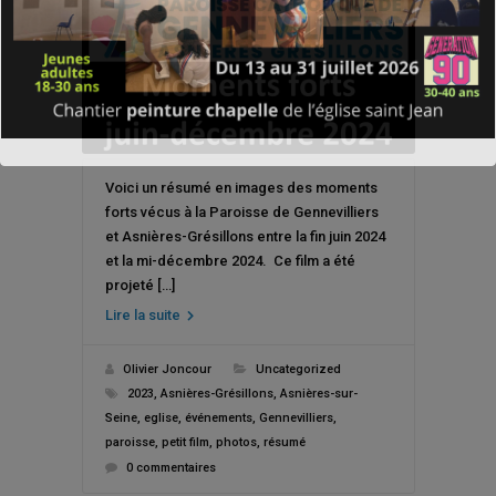
Voici un résumé en images des moments
forts vécus à la Paroisse de Gennevilliers
et Asnières-Grésillons entre la fin juin 2024
et la mi-décembre 2024. Ce film a été
projeté […]
Lire la suite
Olivier Joncour
Uncategorized
2023
,
Asnières-Grésillons
,
Asnières-sur-
Seine
,
eglise
,
événements
,
Gennevilliers
,
paroisse
,
petit film
,
photos
,
résumé
0 commentaires