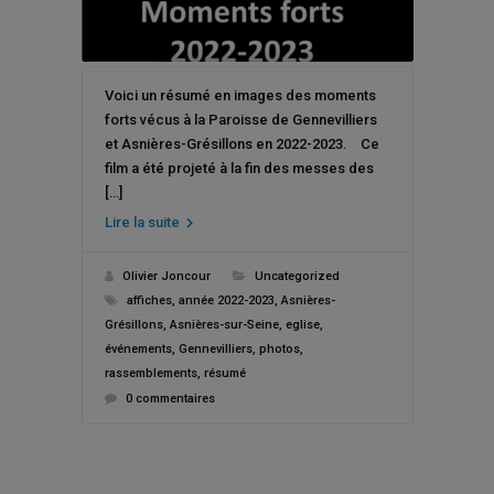
Voici un résumé en images des moments
forts vécus à la Paroisse de Gennevilliers
et Asnières-Grésillons en 2022-2023. Ce
film a été projeté à la fin des messes des
[…]
Lire la suite
Olivier Joncour
Uncategorized
affiches
,
année 2022-2023
,
Asnières-
Grésillons
,
Asnières-sur-Seine
,
eglise
,
événements
,
Gennevilliers
,
photos
,
rassemblements
,
résumé
0 commentaires