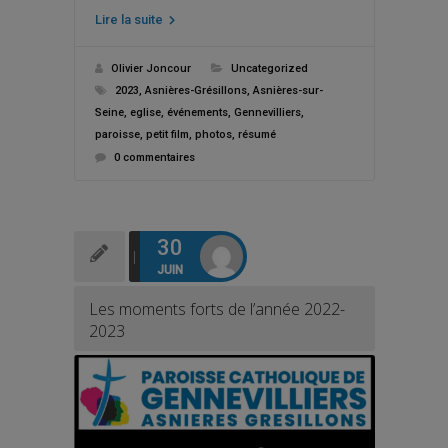
Lire la suite
Olivier Joncour
Uncategorized
2023
,
Asnières-Grésillons
,
Asnières-sur-
Seine
,
eglise
,
événements
,
Gennevilliers
,
paroisse
,
petit film
,
photos
,
résumé
0 commentaires
30
JUIN
Les moments forts de l’année 2022-
2023