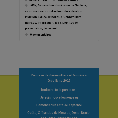
ADN
,
Association diocésaine de Nanterre
,
assurance vie
,
construction
,
don
,
droit de
mutation
,
Eglise catholique
,
Gennevilliers
,
héritage
,
information
,
legs
,
Mgr Rougé
,
présentation
,
testament
0 commentaires
Paroisse de Gennevilliers et Asnières-
Grésillons 2025
Territoire de la paroisse
Je suis nouvelle/nouveau
Demander un acte de baptême
Quête, Offrandes de Messes, Dons, Denier