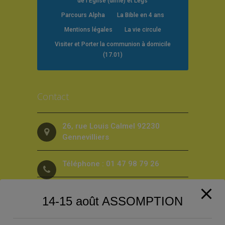
de l’Eglise (dîme) et Legs
Parcours Alpha
La Bible en 4 ans
Mentions légales
La vie circule
Visiter et Porter la communion à domicile
(17.01)
Contact
26, rue Louis Calmel 92230
Gennevilliers
Téléphone : 01 47 98 79 26
secret.pargen@free.fr
14-15 août ASSOMPTION