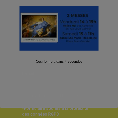
Suivez-nous sur les Réseaux sociaux
!
Facebook
Twitter
Instagram
Abonnez-vous à notre Lettre
d’informations
Ceci fermera dans
4
secondes
E-mail
*
*Formulaire soumis à la protection
des données RGPD