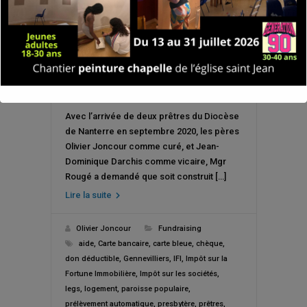
Avec l’arrivée de deux prêtres du Diocèse
de Nanterre en septembre 2020, les pères
Olivier Joncour comme curé, et Jean-
Dominique Darchis comme vicaire, Mgr
Rougé a demandé que soit construit […]
Lire la suite
Olivier Joncour
Fundraising
aide
,
Carte bancaire
,
carte bleue
,
chèque
,
don déductible
,
Gennevilliers
,
IFI
,
Impôt sur la
Fortune Immobilière
,
Impôt sur les sociétés
,
legs
,
logement
,
paroisse populaire
,
prélèvement automatique
,
presbytère
,
prêtres
,