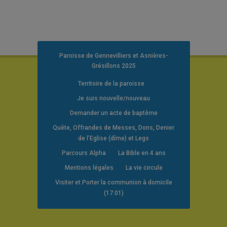
Paroisse de Gennevilliers et Asnières-
Grésillons 2025
Territoire de la paroisse
Je suis nouvelle/nouveau
Demander un acte de baptême
Quête, Offrandes de Messes, Dons, Denier
de l’Eglise (dîme) et Legs
Parcours Alpha
La Bible en 4 ans
Mentions légales
La vie circule
Visiter et Porter la communion à domicile
(17.01)