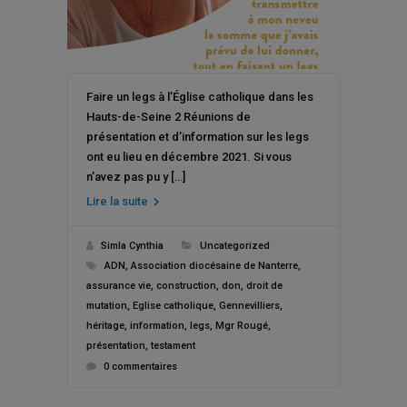
Faire un legs à l’Église catholique dans les
Hauts-de-Seine 2 Réunions de
présentation et d’information sur les legs
ont eu lieu en décembre 2021. Si vous
n’avez pas pu y […]
Lire la suite
Simla Cynthia
Uncategorized
ADN
,
Association diocésaine de Nanterre
,
assurance vie
,
construction
,
don
,
droit de
mutation
,
Eglise catholique
,
Gennevilliers
,
héritage
,
information
,
legs
,
Mgr Rougé
,
présentation
,
testament
0 commentaires