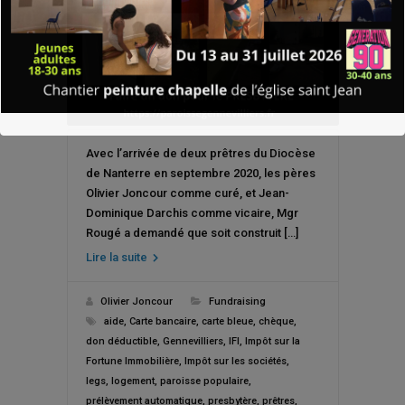
Avec l’arrivée de deux prêtres du Diocèse
de Nanterre en septembre 2020, les pères
Olivier Joncour comme curé, et Jean-
Dominique Darchis comme vicaire, Mgr
Rougé a demandé que soit construit […]
Lire la suite
Olivier Joncour
Fundraising
aide
,
Carte bancaire
,
carte bleue
,
chèque
,
don déductible
,
Gennevilliers
,
IFI
,
Impôt sur la
Fortune Immobilière
,
Impôt sur les sociétés
,
legs
,
logement
,
paroisse populaire
,
prélèvement automatique
,
presbytère
,
prêtres
,