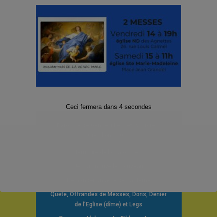
Olivier Joncour
Uncategorized
80 ans
,
anniversaire
,
laïcs
,
Mission de
France
,
prêtres
,
travail
0 commentaires
Ceci fermera dans
3
secondes
Paroisse de Gennevilliers et Asnières-
Grésillons 2025
Territoire de la paroisse
Je suis nouvelle/nouveau
Demander un acte de baptême
Quête, Offrandes de Messes, Dons, Denier
de l’Eglise (dîme) et Legs