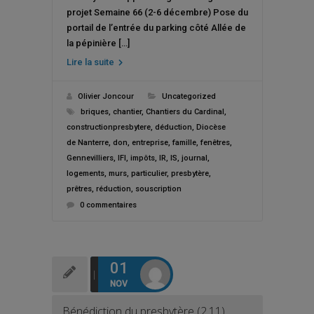
projet Semaine 66 (2-6 décembre) Pose du
portail de l’entrée du parking côté Allée de
la pépinière […]
Lire la suite
Olivier Joncour
Uncategorized
briques
,
chantier
,
Chantiers du Cardinal
,
constructionpresbytere
,
déduction
,
Diocèse
de Nanterre
,
don
,
entreprise
,
famille
,
fenêtres
,
Gennevilliers
,
IFI
,
impôts
,
IR
,
IS
,
journal
,
logements
,
murs
,
particulier
,
presbytère
,
prêtres
,
réduction
,
souscription
0 commentaires
01
NOV
Bénédiction du presbytère (2.11)