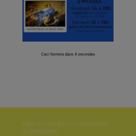
Facebook
Twitter
Instagram
Abonnez-vous à notre Lettre
d’informations
E-mail
*
Ceci fermera dans
3
secondes
*Formulaire soumis à la protection
des données RGPD
Faire un DON pour la construction
du presbytère