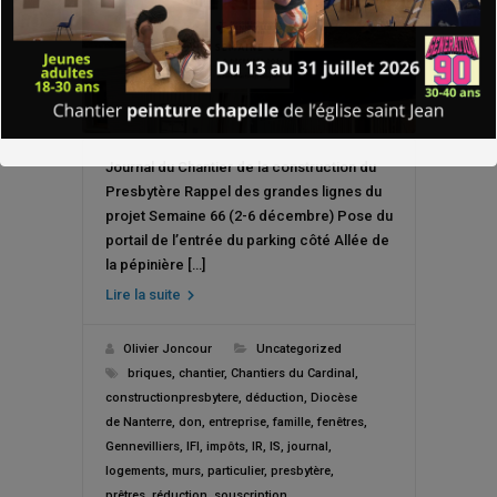
Journal du Chantier de la construction du
Presbytère Rappel des grandes lignes du
projet Semaine 66 (2-6 décembre) Pose du
portail de l’entrée du parking côté Allée de
la pépinière […]
Lire la suite
Olivier Joncour
Uncategorized
briques
,
chantier
,
Chantiers du Cardinal
,
constructionpresbytere
,
déduction
,
Diocèse
de Nanterre
,
don
,
entreprise
,
famille
,
fenêtres
,
Gennevilliers
,
IFI
,
impôts
,
IR
,
IS
,
journal
,
logements
,
murs
,
particulier
,
presbytère
,
prêtres
,
réduction
,
souscription