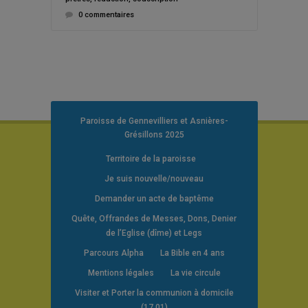
0 commentaires
Paroisse de Gennevilliers et Asnières-
Grésillons 2025
Territoire de la paroisse
Je suis nouvelle/nouveau
Demander un acte de baptême
Quête, Offrandes de Messes, Dons, Denier
de l’Eglise (dîme) et Legs
Parcours Alpha
La Bible en 4 ans
Mentions légales
La vie circule
Visiter et Porter la communion à domicile
(17.01)