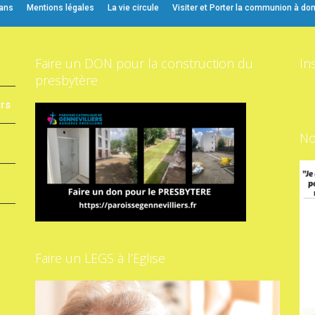
 ans
Mentions légales
La vie circule
Visiter et Porter la communion à dom
Faire un DON pour la construction du
In
presbytère
ers
No
Faire un LEGS à l’Eglise