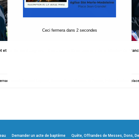
Ceci fermera dans
2
secondes
 et de Bernard Legrand. Ces deux prêtres ouvriers de la Mission de France et
ernard Amiot
,
Bernard Legrand
,
Gennevilliers
,
Mission de France
,
Patrice Leclerc
,
plac
veau
Demander un acte de baptême
Quête, Offrandes de Messes, Dons, Deni