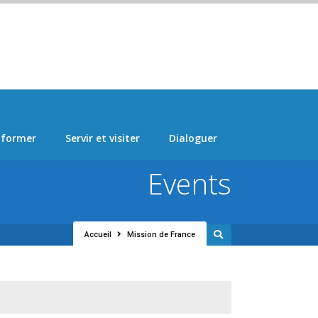
 > "Manage Locations" Tab > Logo Section Navigation
 former
Servir et visiter
Dialoguer
Events
Accueil
Mission de France