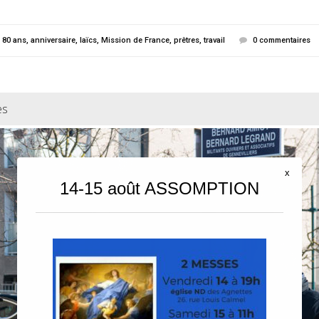
80 ans
,
anniversaire
,
laïcs
,
Mission de France
,
prêtres
,
travail
0 commentaires
es
x
14-15 août ASSOMPTION