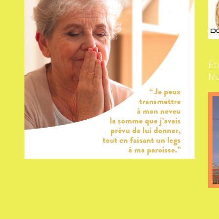
Ec
Ma