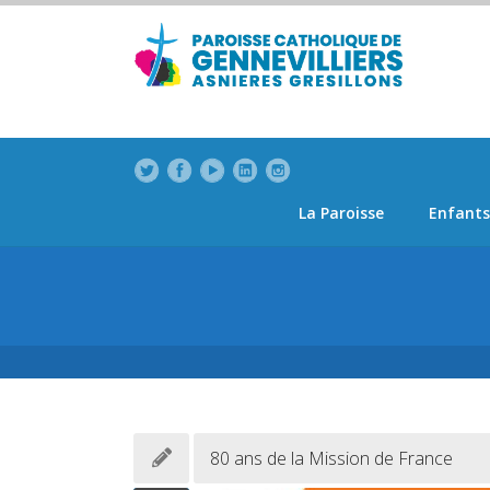
modal-check
modal-check
La Paroisse
Enfants
80 ans de la Mission de France