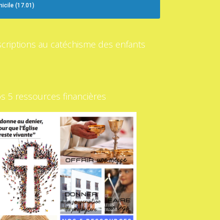
icile (17.01)
scriptions au catéchisme des enfants
s 5 ressources financières