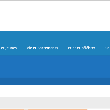
Set Logo Section Menu from Admin > Appearance > Menus
 et jeunes
Vie et Sacrements
Prier et célébrer
Se