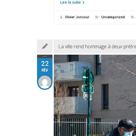
Lire la suite
Olivier Joncour
Uncategorized
La ville rend hommage à deux prêtr
22
FÉV