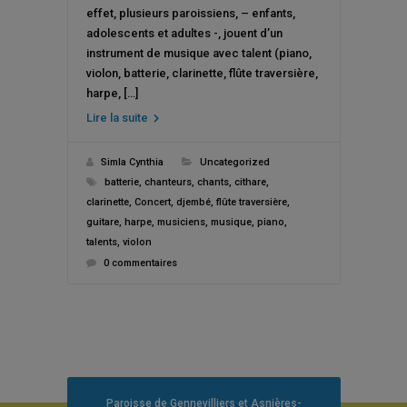
effet, plusieurs paroissiens, – enfants,
adolescents et adultes -, jouent d’un
instrument de musique avec talent (piano,
violon, batterie, clarinette, flûte traversière,
harpe, […]
Lire la suite
Simla Cynthia
Uncategorized
batterie
,
chanteurs
,
chants
,
cithare
,
clarinette
,
Concert
,
djembé
,
flûte traversière
,
guitare
,
harpe
,
musiciens
,
musique
,
piano
,
talents
,
violon
0 commentaires
Paroisse de Gennevilliers et Asnières-