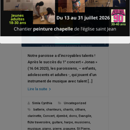
Notre paroisse a d’incroyables talents !
Après le succès du 1° concert « Jonas »
(16.04.2023), les paroissiens, – enfants,
adolescents et adultes -, qui jouent d’un
instrument de musique avec talent […]
Lire la suite
Simla Cynthia
Uncategorized
batterie
,
chanteurs
,
chants
,
cithare
,
clarinette
,
Concert
,
djembé
,
dons
,
Evangile
,
flûte traversière
,
guitare
,
harpe
,
musiciens
,
musique
,
piano
,
pierre
,
psaume
,
St Pierre
,