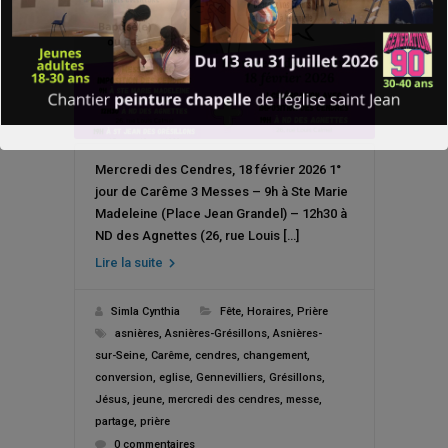
Mercredi des Cendres, 18 février 2026 1°
jour de Carême 3 Messes – 9h à Ste Marie
Madeleine (Place Jean Grandel) – 12h30 à
ND des Agnettes (26, rue Louis […]
Lire la suite
Simla Cynthia
Fête
,
Horaires
,
Prière
asnières
,
Asnières-Grésillons
,
Asnières-
sur-Seine
,
Carême
,
cendres
,
changement
,
conversion
,
eglise
,
Gennevilliers
,
Grésillons
,
Jésus
,
jeune
,
mercredi des cendres
,
messe
,
partage
,
prière
0 commentaires