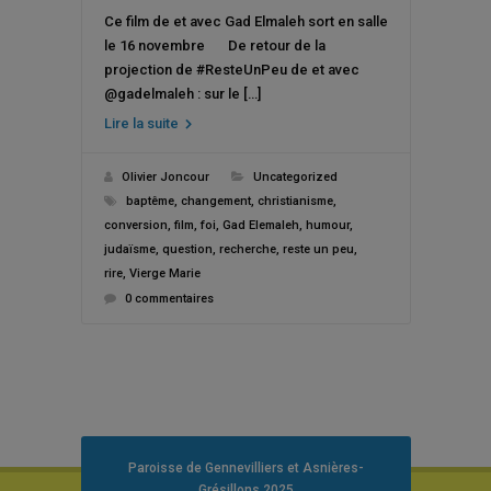
Ce film de et avec Gad Elmaleh sort en salle
le 16 novembre De retour de la
projection de #ResteUnPeu de et avec
@gadelmaleh : sur le […]
Lire la suite
Olivier Joncour
Uncategorized
baptême
,
changement
,
christianisme
,
conversion
,
film
,
foi
,
Gad Elemaleh
,
humour
,
judaïsme
,
question
,
recherche
,
reste un peu
,
rire
,
Vierge Marie
0 commentaires
Paroisse de Gennevilliers et Asnières-
Grésillons 2025