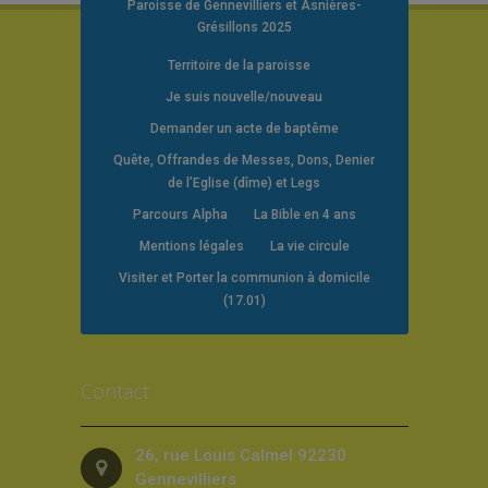
Paroisse de Gennevilliers et Asnières-
Grésillons 2025
Territoire de la paroisse
Je suis nouvelle/nouveau
Demander un acte de baptême
Quête, Offrandes de Messes, Dons, Denier
de l’Eglise (dîme) et Legs
Parcours Alpha
La Bible en 4 ans
Mentions légales
La vie circule
Visiter et Porter la communion à domicile
(17.01)
Contact
26, rue Louis Calmel 92230
Gennevilliers