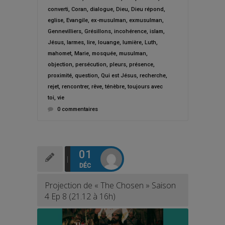
converti
,
Coran
,
dialogue
,
Dieu
,
Dieu répond
,
eglise
,
Evangile
,
ex-musulman
,
exmusulman
,
Gennevilliers
,
Grésillons
,
incohérence
,
islam
,
Jésus
,
larmes
,
lire
,
louange
,
lumière
,
Luth
,
mahomet
,
Marie
,
mosquée
,
musulman
,
objection
,
persécution
,
pleurs
,
présence
,
proximité
,
question
,
Qui est Jésus
,
recherche
,
rejet
,
rencontrer
,
rêve
,
ténèbre
,
toujours avec
toi
,
vie
0 commentaires
01
DÉC
Projection de « The Chosen » Saison
4 Ep 8 (21.12 à 16h)