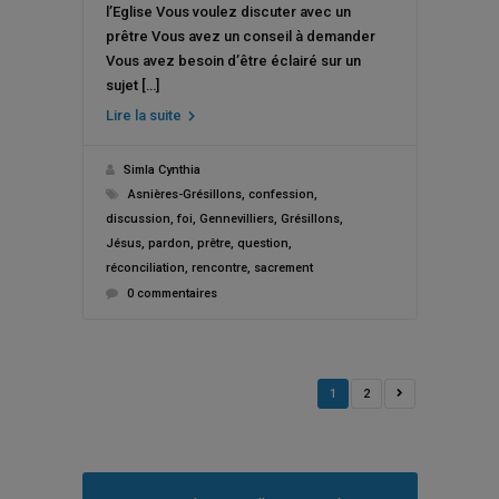
l’Eglise Vous voulez discuter avec un
prêtre Vous avez un conseil à demander
Vous avez besoin d’être éclairé sur un
sujet […]
Lire la suite
Simla Cynthia
Asnières-Grésillons
,
confession
,
discussion
,
foi
,
Gennevilliers
,
Grésillons
,
Jésus
,
pardon
,
prêtre
,
question
,
réconciliation
,
rencontre
,
sacrement
0 commentaires
1
2