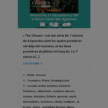
« The Chosen » est une série de 7 saisons
de 8 épisodes dont les quatre premières
ont déjà été tournées, et les deux
premières doublées en français. La 1°
saison a […]
Lire la suite
Olivier Joncour
Formation
,
Prière
,
Uncategorized
accueil
,
André
,
asnières
,
Asnières-
Grésillons
,
catéchisme
,
compte à rebours
,
curieux
,
disciples
,
Enfants
,
épisode
,
esprit
,
Gennevilliers
,
Grésillons
,
illiicte
,
invitation
,
Je
te vois
,
Jésus
,
Johnathan Roumie
,
Marie-