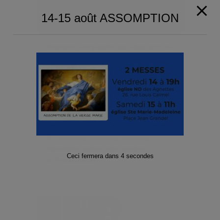
14-15 août ASSOMPTION
Vous avez une question sur Jésus, la foi ou
l’Eglise Vous voulez discuter avec un
prêtre Vous avez un conseil à demander
Vous avez besoin d’être éclairé sur un
sujet […]
Lire la suite
Simla Cynthia
confession
,
conversion
,
discussion
,
Gennevilliers
,
pardon
,
prêtre
,
question
Ceci fermera dans
3
secondes
0 commentaires
11
JUIL