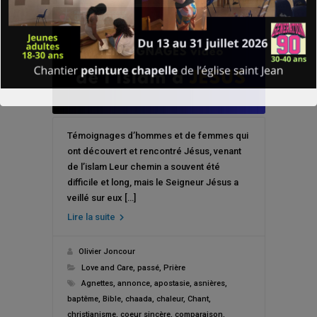
Témoignages d’hommes et de femmes qui
ont découvert et rencontré Jésus, venant
de l’islam Leur chemin a souvent été
difficile et long, mais le Seigneur Jésus a
veillé sur eux […]
Lire la suite
Olivier Joncour
Love and Care
,
passé
,
Prière
Agnettes
,
annonce
,
apostasie
,
asnières
,
baptême
,
Bible
,
chaada
,
chaleur
,
Chant
,
christianisme
,
coeur sincère
,
comparaison
,