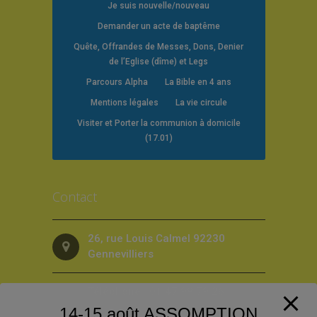
Je suis nouvelle/nouveau
Demander un acte de baptême
Quête, Offrandes de Messes, Dons, Denier
de l’Eglise (dîme) et Legs
Parcours Alpha
La Bible en 4 ans
Mentions légales
La vie circule
Visiter et Porter la communion à domicile
(17.01)
Contact
26, rue Louis Calmel 92230
Gennevilliers
Téléphone : 01 47 98 79 26
14-15 août ASSOMPTION