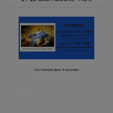
secret.pargen@free.fr
Suivez-nous sur les Réseaux sociaux
!
Facebook
Twitter
Instagram
Ceci fermera dans
4
secondes
Abonnez-vous à notre Lettre
d’informations
E-mail
*