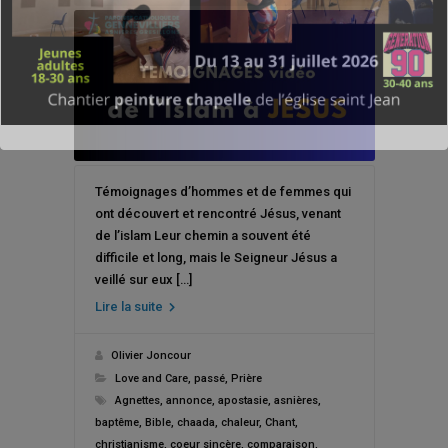
Témoignages d’hommes et de femmes qui
ont découvert et rencontré Jésus, venant
de l’islam Leur chemin a souvent été
difficile et long, mais le Seigneur Jésus a
veillé sur eux […]
Lire la suite
Olivier Joncour
Love and Care
,
passé
,
Prière
Agnettes
,
annonce
,
apostasie
,
asnières
,
baptême
,
Bible
,
chaada
,
chaleur
,
Chant
,
christianisme
,
coeur sincère
,
comparaison
,