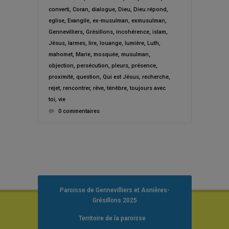
converti
,
Coran
,
dialogue
,
Dieu
,
Dieu répond
,
eglise
,
Evangile
,
ex-musulman
,
exmusulman
,
Gennevilliers
,
Grésillons
,
incohérence
,
islam
,
Jésus
,
larmes
,
lire
,
louange
,
lumière
,
Luth
,
mahomet
,
Marie
,
mosquée
,
musulman
,
objection
,
persécution
,
pleurs
,
présence
,
proximité
,
question
,
Qui est Jésus
,
recherche
,
rejet
,
rencontrer
,
rêve
,
ténèbre
,
toujours avec
toi
,
vie
0 commentaires
Paroisse de Gennevilliers et Asnières-
Grésillons 2025
Territoire de la paroisse