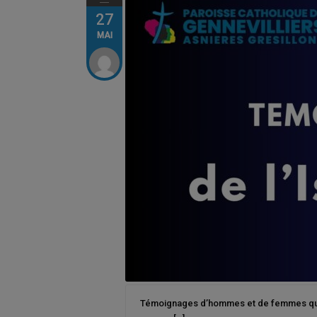
27
MAI
Témoignages d’hommes et de femmes qui ont