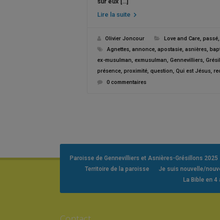
sur eux […]
Lire la suite
Olivier Joncour
Love and Care
,
passé
Agnettes
,
annonce
,
apostasie
,
asnières
,
bap
ex-musulman
,
exmusulman
,
Gennevilliers
,
Grési
présence
,
proximité
,
question
,
Qui est Jésus
,
re
0 commentaires
Paroisse de Gennevilliers et Asnières-Grésillons 2025
Territoire de la paroisse
Je suis nouvelle/nou
La Bible en 4
Contact