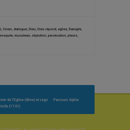
i
,
Coran
,
dialogue
,
Dieu
,
Dieu répond
,
eglise
,
Evangile
,
mosquée
,
musulman
,
objection
,
persécution
,
pleurs
,
er de l’Eglise (dîme) et Legs
Parcours Alpha
icile (17.01)
scriptions au catéchisme des enfants