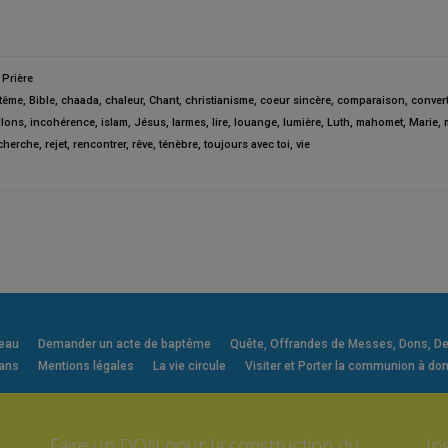
,
Prière
tême
,
Bible
,
chaada
,
chaleur
,
Chant
,
christianisme
,
coeur sincère
,
comparaison
,
convert
llons
,
incohérence
,
islam
,
Jésus
,
larmes
,
lire
,
louange
,
lumière
,
Luth
,
mahomet
,
Marie
,
cherche
,
rejet
,
rencontrer
,
rêve
,
ténèbre
,
toujours avec toi
,
vie
veau
Demander un acte de baptême
Quête, Offrandes de Messes, Dons, Deni
 ans
Mentions légales
La vie circule
Visiter et Porter la communion à dom
Faire un DON pour la construction du
In