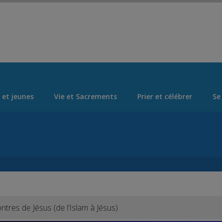
Set Logo Section Menu from Admin > Appearance > Menus
 et jeunes
Vie et Sacrements
Prier et célébrer
Se
tres de Jésus (de l’Islam à Jésus)