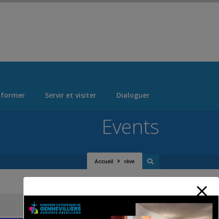
 > "Manage Locations" Tab > Logo Section Navigation
 former
Servir et visiter
Dialoguer
Events
Accueil
rêve