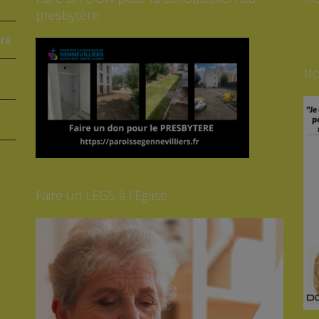
presbytère
ers
No
Faire un LEGS à l’Eglise