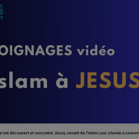
 découvert et rencontré Jésus, venant de l’islam Leur chemin a souvent été