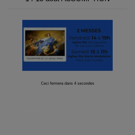
secret.pargen@free.fr
Suivez-nous sur les Réseaux sociaux
!
Facebook
Twitter
Instagram
Ceci fermera dans
3
secondes
Abonnez-vous à notre Lettre
d’informations
E-mail
*