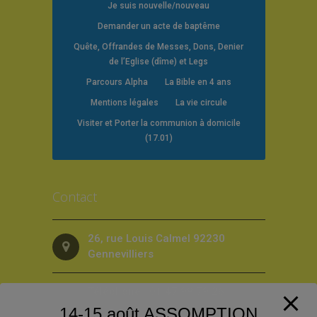
Je suis nouvelle/nouveau
Demander un acte de baptême
Quête, Offrandes de Messes, Dons, Denier
de l’Eglise (dîme) et Legs
Parcours Alpha
La Bible en 4 ans
Mentions légales
La vie circule
Visiter et Porter la communion à domicile
(17.01)
Contact
26, rue Louis Calmel 92230
Gennevilliers
Téléphone : 01 47 98 79 26
14-15 août ASSOMPTION