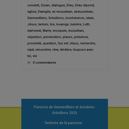
converti
,
Coran
,
dialogue
,
Dieu
,
Dieu répond
,
eglise
,
Evangile
,
ex-musulman
,
exmusulman
,
Gennevilliers
,
Grésillons
,
incohérence
,
islam
,
Jésus
,
larmes
,
lire
,
louange
,
lumière
,
Luth
,
mahomet
,
Marie
,
mosquée
,
musulman
,
objection
,
persécution
,
pleurs
,
présence
,
proximité
,
question
,
Qui est Jésus
,
recherche
,
rejet
,
rencontrer
,
rêve
,
ténèbre
,
toujours avec
toi
,
vie
0 commentaires
Paroisse de Gennevilliers et Asnières-
Grésillons 2025
Territoire de la paroisse