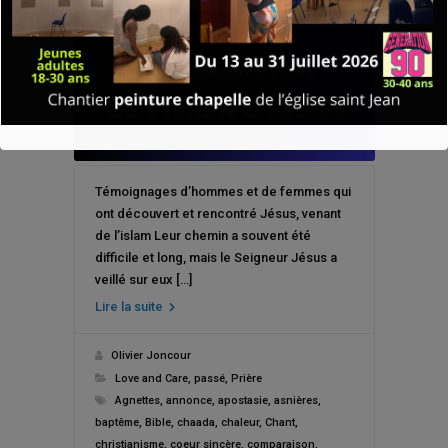
Témoignages d’hommes et de femmes qui
ont découvert et rencontré Jésus, venant
de l’islam Leur chemin a souvent été
difficile et long, mais le Seigneur Jésus a
veillé sur eux […]
Lire la suite
Olivier Joncour
Love and Care
,
passé
,
Prière
Agnettes
,
annonce
,
apostasie
,
asnières
,
baptême
,
Bible
,
chaada
,
chaleur
,
Chant
,
christianisme
,
coeur sincère
,
comparaison
,