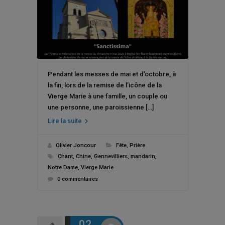
14-15 août ASSOMPTION
Pendant les messes de mai et d’octobre, à
la fin, lors de la remise de l’icône de la
Vierge Marie à une famille, un couple ou
une personne, une paroissienne […]
Lire la suite
Olivier Joncour
Fête
,
Prière
Chant
,
Chine
,
Gennevilliers
,
mandarin
,
Notre Dame
,
Vierge Marie
0 commentaires
Ceci fermera dans
0
secondes
02