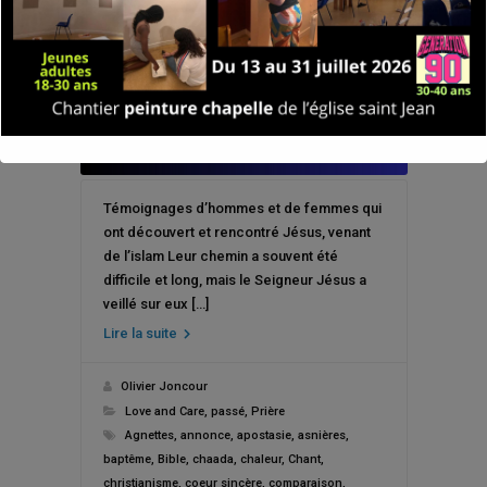
Témoignages d’hommes et de femmes qui
ont découvert et rencontré Jésus, venant
de l’islam Leur chemin a souvent été
difficile et long, mais le Seigneur Jésus a
veillé sur eux […]
Lire la suite
Olivier Joncour
Love and Care
,
passé
,
Prière
Agnettes
,
annonce
,
apostasie
,
asnières
,
baptême
,
Bible
,
chaada
,
chaleur
,
Chant
,
christianisme
,
coeur sincère
,
comparaison
,