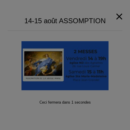
Paroisse de Gennevilliers et Asnières-
Grésillons 2025
Territoire de la paroisse
Je suis nouvelle/nouveau
Demander un acte de baptême
Quête, Offrandes de Messes, Dons, Denier
de l’Eglise (dîme) et Legs
Parcours Alpha
La Bible en 4 ans
Mentions légales
La vie circule
Visiter et Porter la communion à domicile
(17.01)
Contact