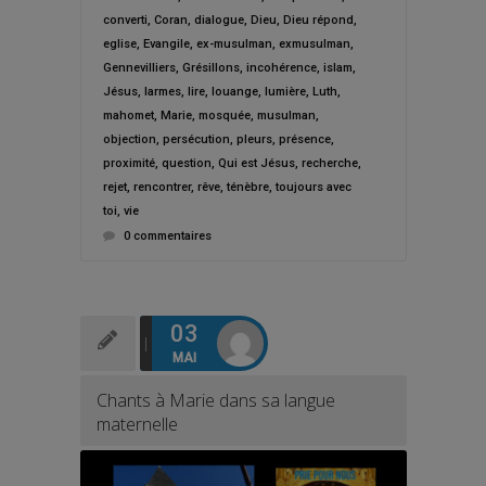
converti
,
Coran
,
dialogue
,
Dieu
,
Dieu répond
,
eglise
,
Evangile
,
ex-musulman
,
exmusulman
,
Gennevilliers
,
Grésillons
,
incohérence
,
islam
,
Jésus
,
larmes
,
lire
,
louange
,
lumière
,
Luth
,
mahomet
,
Marie
,
mosquée
,
musulman
,
objection
,
persécution
,
pleurs
,
présence
,
proximité
,
question
,
Qui est Jésus
,
recherche
,
rejet
,
rencontrer
,
rêve
,
ténèbre
,
toujours avec
toi
,
vie
0 commentaires
03
MAI
Chants à Marie dans sa langue
maternelle