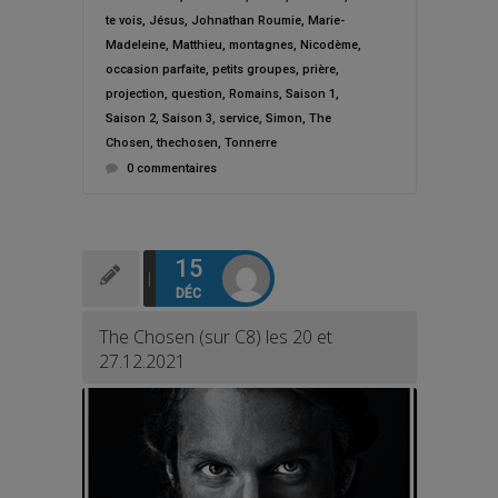
te vois
,
Jésus
,
Johnathan Roumie
,
Marie-
Madeleine
,
Matthieu
,
montagnes
,
Nicodème
,
occasion parfaite
,
petits groupes
,
prière
,
projection
,
question
,
Romains
,
Saison 1
,
Saison 2
,
Saison 3
,
service
,
Simon
,
The
Chosen
,
thechosen
,
Tonnerre
0 commentaires
15
DÉC
The Chosen (sur C8) les 20 et
27.12.2021