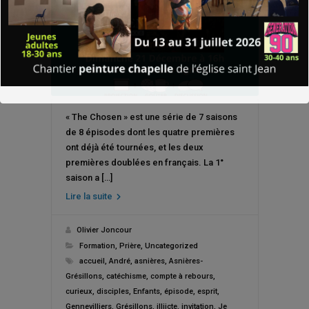
« The Chosen » est une série de 7 saisons
de 8 épisodes dont les quatre premières
ont déjà été tournées, et les deux
premières doublées en français. La 1°
saison a […]
Lire la suite
Olivier Joncour
Formation
,
Prière
,
Uncategorized
accueil
,
André
,
asnières
,
Asnières-
Grésillons
,
catéchisme
,
compte à rebours
,
curieux
,
disciples
,
Enfants
,
épisode
,
esprit
,
Gennevilliers
,
Grésillons
,
illiicte
,
invitation
,
Je