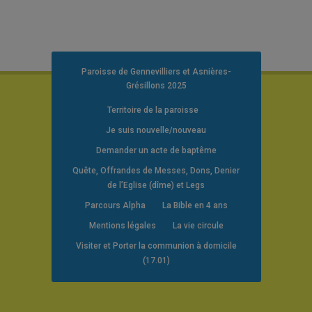
Paroisse de Gennevilliers et Asnières-
Grésillons 2025
Territoire de la paroisse
Je suis nouvelle/nouveau
Demander un acte de baptême
Quête, Offrandes de Messes, Dons, Denier
de l’Eglise (dîme) et Legs
Parcours Alpha
La Bible en 4 ans
Mentions légales
La vie circule
Visiter et Porter la communion à domicile
(17.01)