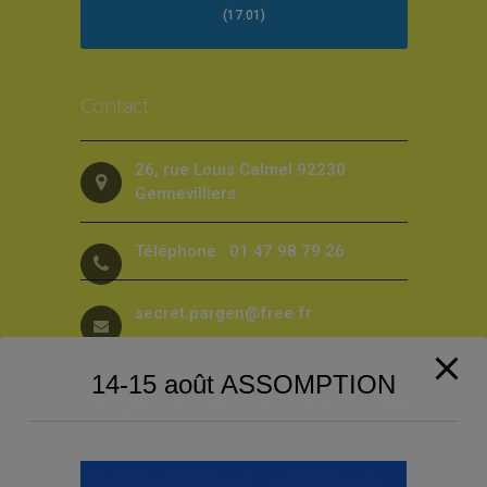
(17.01)
Contact
26, rue Louis Calmel 92230
Gennevilliers
Téléphone : 01 47 98 79 26
secret.pargen@free.fr
14-15 août ASSOMPTION
Suivez-nous sur les Réseaux sociaux
!