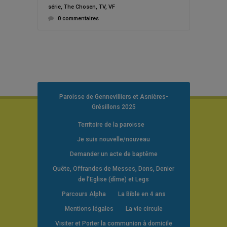
série
,
The Chosen
,
TV
,
VF
0 commentaires
Paroisse de Gennevilliers et Asnières-
Grésillons 2025
Territoire de la paroisse
Je suis nouvelle/nouveau
Demander un acte de baptême
Quête, Offrandes de Messes, Dons, Denier
de l’Eglise (dîme) et Legs
Parcours Alpha
La Bible en 4 ans
Mentions légales
La vie circule
Visiter et Porter la communion à domicile