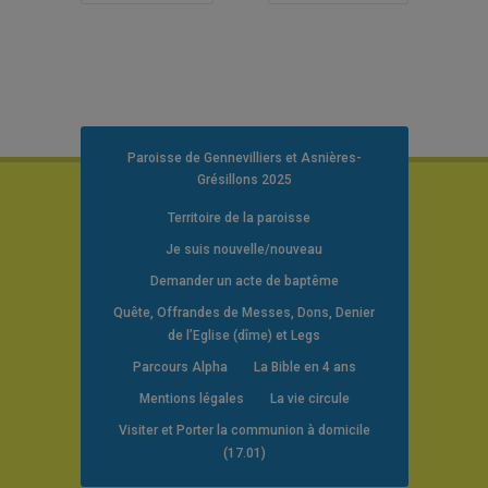
Paroisse de Gennevilliers et Asnières-
Grésillons 2025
Territoire de la paroisse
Je suis nouvelle/nouveau
Demander un acte de baptême
Quête, Offrandes de Messes, Dons, Denier
de l’Eglise (dîme) et Legs
Parcours Alpha
La Bible en 4 ans
Mentions légales
La vie circule
Visiter et Porter la communion à domicile
(17.01)