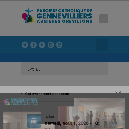
modal-check
Events
Cet évènement est passé.
Debut
samedi, août 1, 2026 - 10: