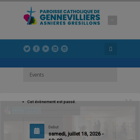
modal-check
modal-check
Events
Cet évènement est passé.
Debut
samedi, juillet 18, 2026 -