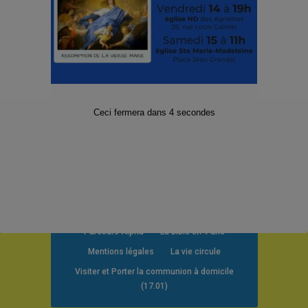
Paroisse de Gennevilliers et Asnières-
Ceci fermera dans
4
secondes
Grésillons 2025
Territoire de la paroisse
Je suis nouvelle/nouveau
Demander un acte de baptême
Quête, Offrandes de Messes, Dons, Denier
de l’Eglise (dîme) et Legs
Parcours Alpha
La Bible en 4 ans
Mentions légales
La vie circule
Visiter et Porter la communion à domicile
(17.01)