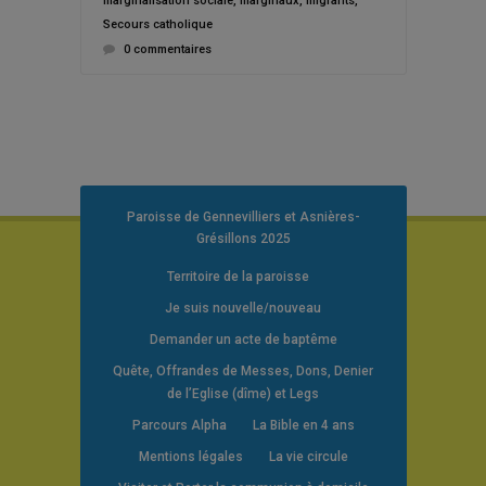
marginalisation sociale
,
marginaux
,
migrants
,
Secours catholique
0 commentaires
Paroisse de Gennevilliers et Asnières-
Grésillons 2025
Territoire de la paroisse
Je suis nouvelle/nouveau
Demander un acte de baptême
Quête, Offrandes de Messes, Dons, Denier
de l’Eglise (dîme) et Legs
Parcours Alpha
La Bible en 4 ans
Mentions légales
La vie circule