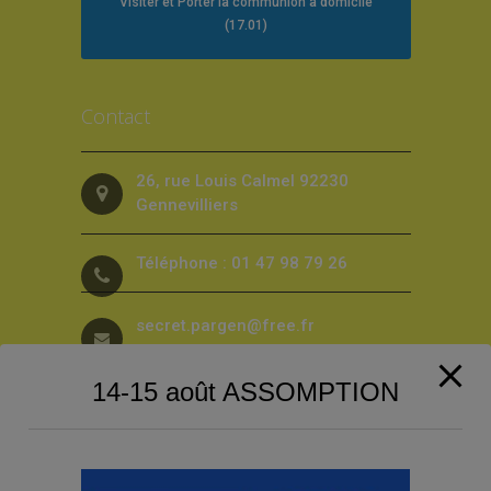
Visiter et Porter la communion à domicile
(17.01)
Contact
26, rue Louis Calmel 92230
Gennevilliers
Téléphone : 01 47 98 79 26
secret.pargen@free.fr
14-15 août ASSOMPTION
Suivez-nous sur les Réseaux sociaux
!