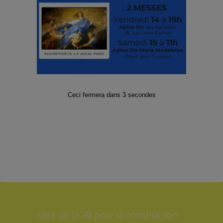
Facebook
Twitter
Instagram
Abonnez-vous à notre Lettre
d’informations
Ceci fermera dans
3
secondes
E-mail
*
*Formulaire soumis à la protection
des données RGPD
Faire un DON pour la construction