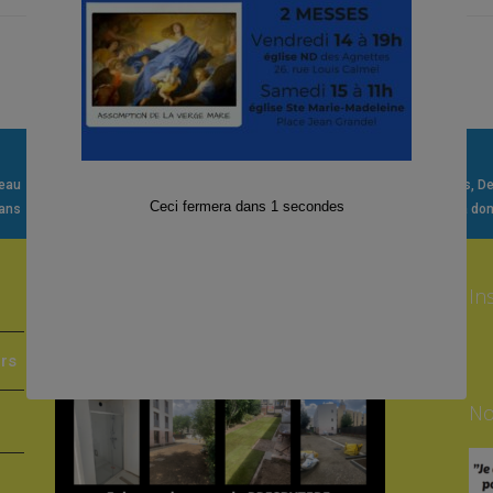
veau
Demander un acte de baptême
Quête, Offrandes de Messes, Dons, Deni
 ans
Mentions légales
La vie circule
Visiter et Porter la communion à dom
Faire un DON pour la construction du
In
presbytère
ers
No