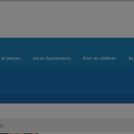
Set Logo Section Menu from Admin > Appearance > Menus
 et jeunes
Vie et Sacrements
Prier et célébrer
Se
x
es
14-15 août ASSOMPTION