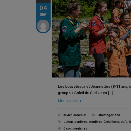
04
SEP
Les Louveteaux et Jeannettes (8-11 ans, c
groupe « Soleil du Sud » des […]
Lire la suite
Olivier Joncour
Uncategorized
acteur
,
asnières
,
Asnières-Grésillons
,
bafa
,
b
0 commentaires