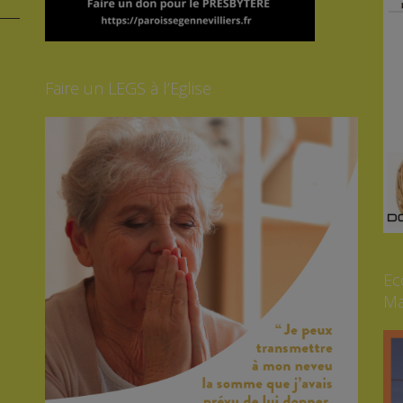
Faire un LEGS à l’Eglise
Ec
Ma