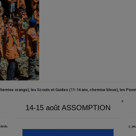
Ceci fermera dans
0
secondes
hemise orange), les Scouts et Guides (11-14 ans, chemise bleue), les Pionn
énévolat
,
bénévole
,
chef
,
cheftaine
,
étudiant
,
formation
,
Gennevilliers
,
guide
,
jeune
,
je