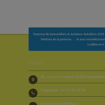
Paroisse de Gennevilliers et Asnières-Grésillons 2025
Territoire de la paroisse
Je suis nouvelle/nou
La Bible en 4
Contact
26, rue Louis Calmel 92230 Gennevilli
Téléphone : 01 47 98 79 26
secret.pargen@free.fr