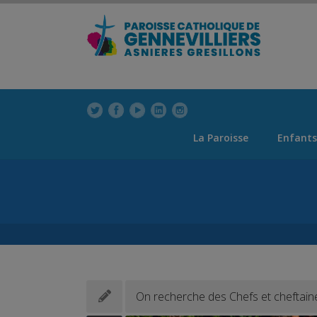
modal-check
modal-check
La Paroisse
Enfants
On recherche des Chefs et cheftain