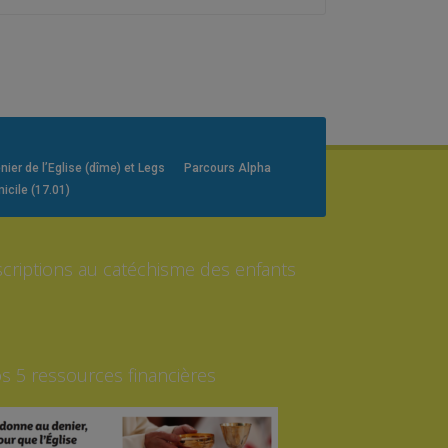
er de l’Eglise (dîme) et Legs
Parcours Alpha
icile (17.01)
scriptions au catéchisme des enfants
s 5 ressources financières