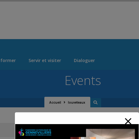
 > "Manage Locations" Tab > Logo Section Navigation
 former
Servir et visiter
Dialoguer
Events
Accueil
louveteaux