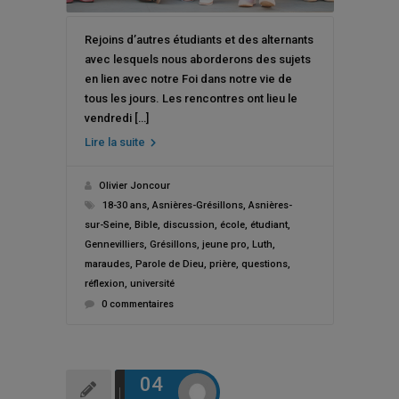
Rejoins d’autres étudiants et des alternants
avec lesquels nous aborderons des sujets
en lien avec notre Foi dans notre vie de
tous les jours. Les rencontres ont lieu le
vendredi […]
Lire la suite
Olivier Joncour
18-30 ans
,
Asnières-Grésillons
,
Asnières-
sur-Seine
,
Bible
,
discussion
,
école
,
étudiant
,
Gennevilliers
,
Grésillons
,
jeune pro
,
Luth
,
maraudes
,
Parole de Dieu
,
prière
,
questions
,
réflexion
,
université
0 commentaires
04