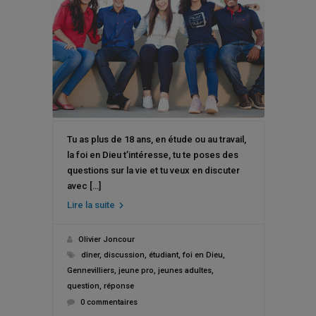
Tu as plus de 18 ans, en étude ou au travail,
la foi en Dieu t’intéresse, tu te poses des
questions sur la vie et tu veux en discuter
avec […]
Lire la suite
Olivier Joncour
dîner
,
discussion
,
étudiant
,
foi en Dieu
,
Gennevilliers
,
jeune pro
,
jeunes adultes
,
question
,
réponse
0 commentaires