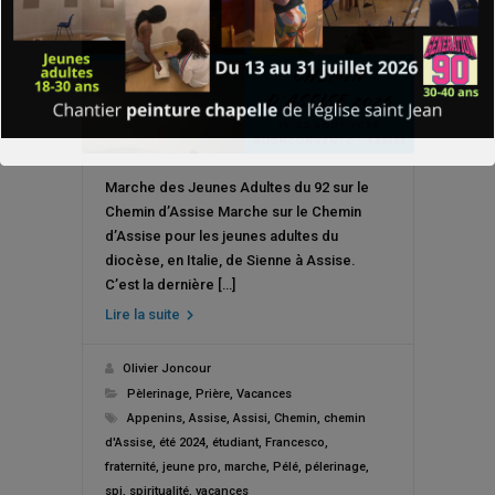
Marche des Jeunes Adultes du 92 sur le
Chemin d’Assise Marche sur le Chemin
d’Assise pour les jeunes adultes du
diocèse, en Italie, de Sienne à Assise.
C’est la dernière […]
Lire la suite
Olivier Joncour
Pèlerinage
,
Prière
,
Vacances
Appenins
,
Assise
,
Assisi
,
Chemin
,
chemin
d'Assise
,
été 2024
,
étudiant
,
Francesco
,
fraternité
,
jeune pro
,
marche
,
Pélé
,
pélerinage
,
spi
,
spiritualité
,
vacances