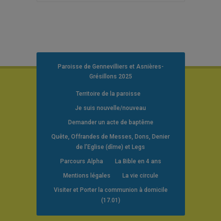
Paroisse de Gennevilliers et Asnières-
Grésillons 2025
Territoire de la paroisse
Je suis nouvelle/nouveau
Demander un acte de baptême
Quête, Offrandes de Messes, Dons, Denier
de l’Eglise (dîme) et Legs
Parcours Alpha
La Bible en 4 ans
Mentions légales
La vie circule
Visiter et Porter la communion à domicile
(17.01)