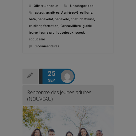
Olivier Joncour
Uncategorized
acteur
,
asnières
,
Asnières-Grésillons
,
bafa
,
bénévolat
,
bénévole
,
chef
,
cheftaine
,
étudiant
,
formation
,
Gennevilliers
,
guide
,
jeune
,
jeune pro
,
louveteaux
,
scout
,
scoutisme
0 commentaires
25
SEP
Rencontre des jeunes adultes
(NOUVEAU)