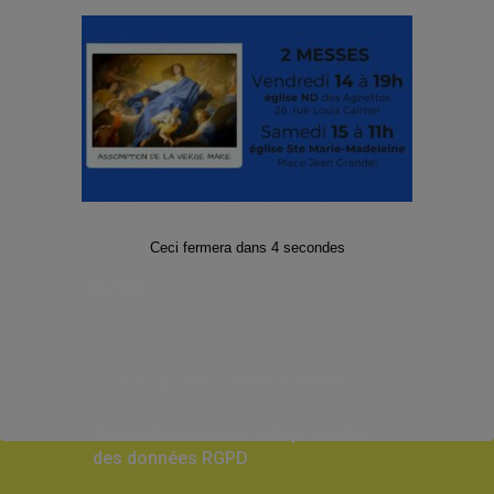
!
Facebook
Twitter
Instagram
Abonnez-vous à notre Lettre
d’informations
Ceci fermera dans
4
secondes
E-mail
*
*Formulaire soumis à la protection
des données RGPD