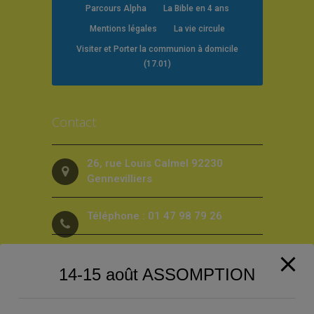
Parcours Alpha
La Bible en 4 ans
Mentions légales
La vie circule
Visiter et Porter la communion à domicile
(17.01)
Contact
26, rue Louis Calmel 92230
Gennevilliers
Téléphone : 01 47 98 79 26
secret.pargen@free.fr
14-15 août ASSOMPTION
Suivez-nous sur les Réseaux sociaux