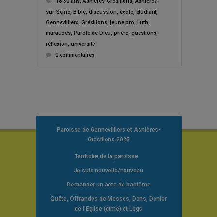
18-30 ans
,
Asnières-Grésillons
,
Asnières-
sur-Seine
,
Bible
,
discussion
,
école
,
étudiant
,
Gennevilliers
,
Grésillons
,
jeune pro
,
Luth
,
maraudes
,
Parole de Dieu
,
prière
,
questions
,
réflexion
,
université
0 commentaires
Paroisse de Gennevilliers et Asnières-
Grésillons 2025
Territoire de la paroisse
Je suis nouvelle/nouveau
Demander un acte de baptême
Quête, Offrandes de Messes, Dons, Denier
de l’Eglise (dîme) et Legs