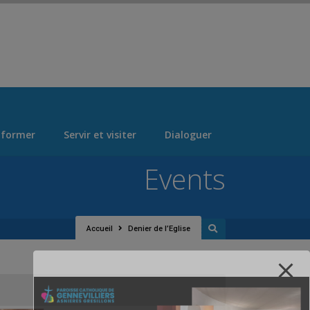
 > "Manage Locations" Tab > Logo Section Navigation
 former
Servir et visiter
Dialoguer
Events
Accueil
Denier de l’Eglise