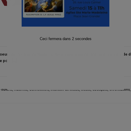
Ceci fermera dans
1
secondes
urs du diocèse de Nanterre, Nous traversons décidément une période diffici
e pour […]
e ouverte
,
fraternité
,
Gennevilliers
,
intention de messe
,
messe
,
obsèques
,
onformations