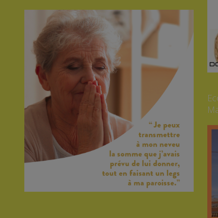
Ec
Ma