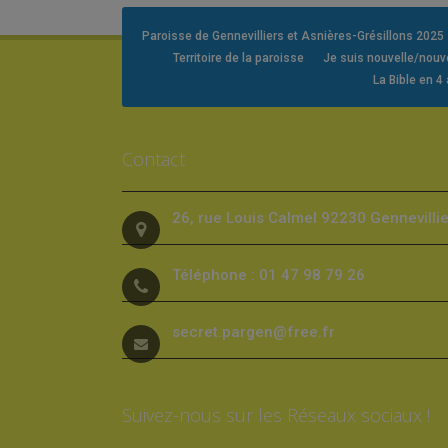
Paroisse de Gennevilliers et Asnières-Grésillons 2025
Territoire de la paroisse
Je suis nouvelle/nou
La Bible en 4
Contact
26, rue Louis Calmel 92230 Gennevilli
Téléphone : 01 47 98 79 26
secret.pargen@free.fr
Suivez-nous sur les Réseaux sociaux !