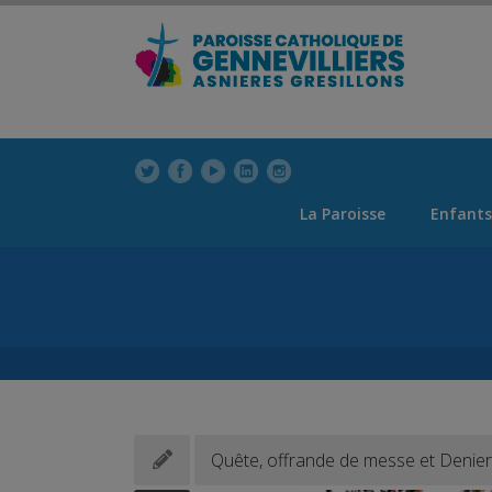
modal-check
modal-check
La Paroisse
Enfants
Quête, offrande de messe et Denier d