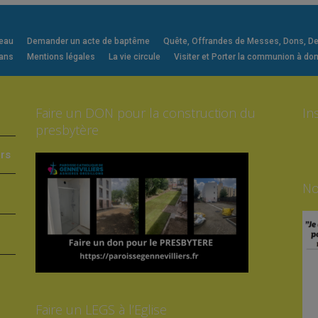
veau
Demander un acte de baptême
Quête, Offrandes de Messes, Dons, Deni
 ans
Mentions légales
La vie circule
Visiter et Porter la communion à dom
Faire un DON pour la construction du
In
presbytère
ers
No
Faire un LEGS à l’Eglise