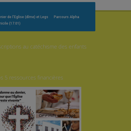
er de l’Eglise (dîme) et Legs
Parcours Alpha
icile (17.01)
scriptions au catéchisme des enfants
s 5 ressources financières