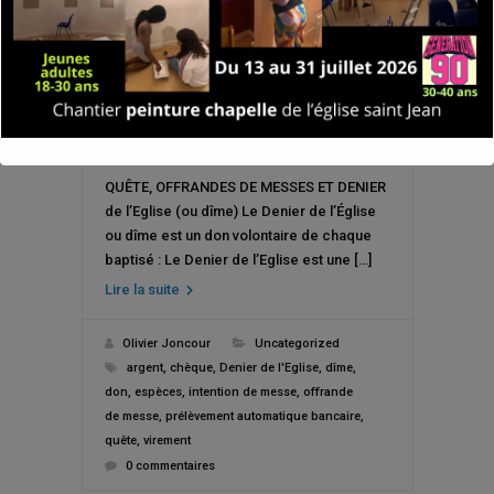
QUÊTE, OFFRANDES DE MESSES ET DENIER
de l’Eglise (ou dîme) Le Denier de l’Église
ou dîme est un don volontaire de chaque
baptisé : Le Denier de l’Eglise est une […]
Lire la suite
Olivier Joncour
Uncategorized
argent
,
chèque
,
Denier de l'Eglise
,
dîme
,
don
,
espèces
,
intention de messe
,
offrande
de messe
,
prélèvement automatique bancaire
,
quête
,
virement
0 commentaires