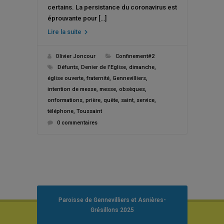
certains. La persistance du coronavirus est
éprouvante pour […]
Lire la suite
Olivier Joncour
Confinement#2
Défunts
,
Denier de l'Eglise
,
dimanche
,
église ouverte
,
fraternité
,
Gennevilliers
,
intention de messe
,
messe
,
obsèques
,
onformations
,
prière
,
quête
,
saint
,
service
,
téléphone
,
Toussaint
0 commentaires
Paroisse de Gennevilliers et Asnières-
Grésillons 2025