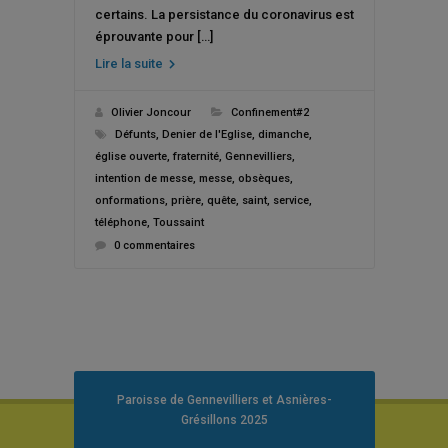
certains. La persistance du coronavirus est
éprouvante pour […]
Lire la suite
Olivier Joncour
Confinement#2
Défunts
,
Denier de l'Eglise
,
dimanche
,
église ouverte
,
fraternité
,
Gennevilliers
,
intention de messe
,
messe
,
obsèques
,
onformations
,
prière
,
quête
,
saint
,
service
,
téléphone
,
Toussaint
0 commentaires
Paroisse de Gennevilliers et Asnières-
Grésillons 2025