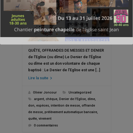
QUÊTE, OFFRANDES DE MESSES ET DENIER
de l’Eglise (ou dîme) Le Denier de l’Église
ou dîme est un don volontaire de chaque
baptisé : Le Denier de l’Eglise est une […]
Lire la suite
Olivier Joncour
Uncategorized
argent
,
chèque
,
Denier de l'Eglise
,
dîme
,
don
,
espèces
,
intention de messe
,
offrande
de messe
,
prélèvement automatique bancaire
,
quête
,
virement
0 commentaires