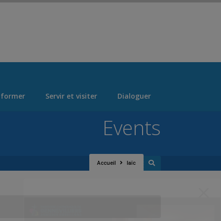
 > "Manage Locations" Tab > Logo Section Navigation
 former
Servir et visiter
Dialoguer
Events
Accueil
laïc