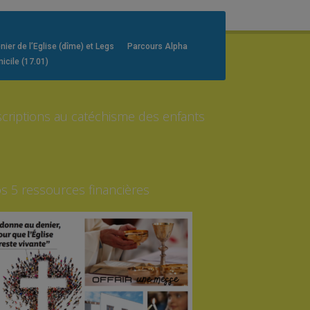
er de l’Eglise (dîme) et Legs
Parcours Alpha
icile (17.01)
scriptions au catéchisme des enfants
s 5 ressources financières