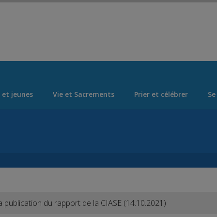
Set Logo Section Menu from Admin > Appearance > Menus
 et jeunes
Vie et Sacrements
Prier et célébrer
Se
la publication du rapport de la CIASE (14.10.2021)