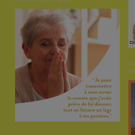
Ec
Ma