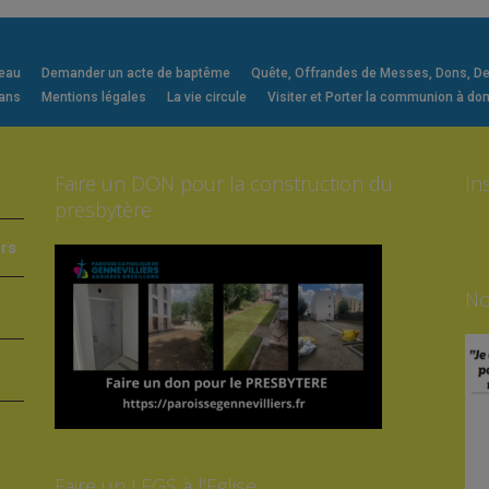
veau
Demander un acte de baptême
Quête, Offrandes de Messes, Dons, Deni
 ans
Mentions légales
La vie circule
Visiter et Porter la communion à dom
Faire un DON pour la construction du
In
presbytère
ers
No
Faire un LEGS à l’Eglise