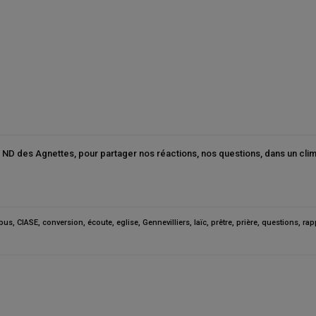
 ND des Agnettes, pour partager nos réactions, nos questions, dans un clim
bus
,
CIASE
,
conversion
,
écoute
,
eglise
,
Gennevilliers
,
laïc
,
prêtre
,
prière
,
questions
,
rap