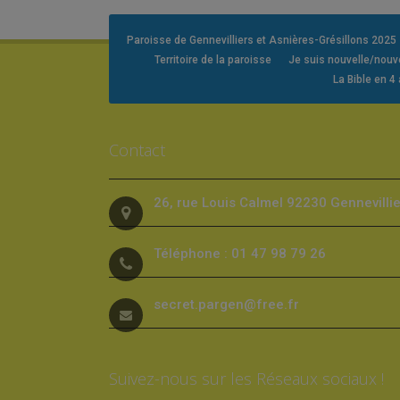
Paroisse de Gennevilliers et Asnières-Grésillons 2025
Territoire de la paroisse
Je suis nouvelle/nou
La Bible en 4
Contact
26, rue Louis Calmel 92230 Gennevilli
Téléphone : 01 47 98 79 26
secret.pargen@free.fr
Suivez-nous sur les Réseaux sociaux !