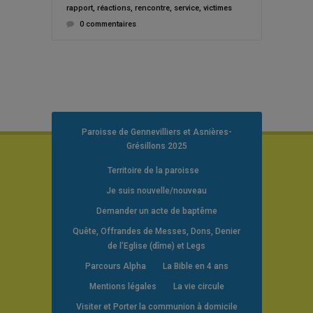
rapport
,
réactions
,
rencontre
,
service
,
victimes
0 commentaires
Paroisse de Gennevilliers et Asnières-
Grésillons 2025
Territoire de la paroisse
Je suis nouvelle/nouveau
Demander un acte de baptême
Quête, Offrandes de Messes, Dons, Denier
de l’Eglise (dîme) et Legs
Parcours Alpha
La Bible en 4 ans
Mentions légales
La vie circule
Visiter et Porter la communion à domicile