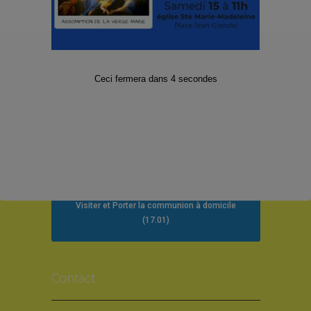
Paroisse de Gennevilliers et Asnières-
Grésillons 2025
Territoire de la paroisse
Ceci fermera dans
4
secondes
Je suis nouvelle/nouveau
Demander un acte de baptême
Quête, Offrandes de Messes, Dons, Denier
de l’Eglise (dîme) et Legs
Parcours Alpha
La Bible en 4 ans
Mentions légales
La vie circule
Visiter et Porter la communion à domicile
(17.01)
Contact