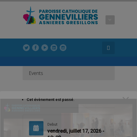
modal-check
modal-check
Events
Cet évènement est passé.
Debut
vendredi, juillet 17, 2026 -