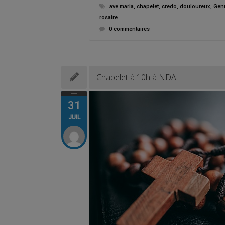
ave maria
,
chapelet
,
credo
,
douloureux
,
Genn
rosaire
0 commentaires
Chapelet à 10h à NDA
31
JUIL