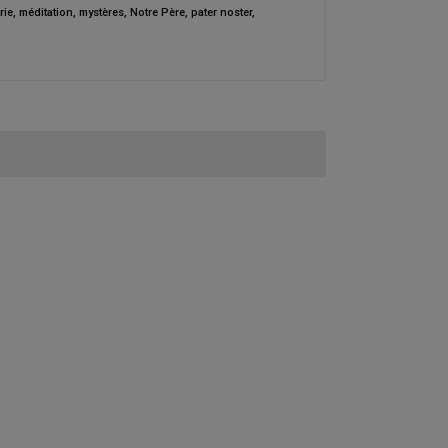
rie
,
méditation
,
mystères
,
Notre Père
,
pater noster
,