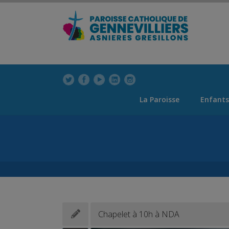
modal-check
modal-check
La Paroisse
Enfants
Chapelet à 10h à NDA