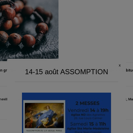
 un groupe de prière se réunit pour méditer les mystères du chapelet, habitu
evilliers
,
glorieux
,
Je crois en Dieu
,
Je vous salue Marie
,
Jésus
,
joyeux
,
lumineux
,
Ma