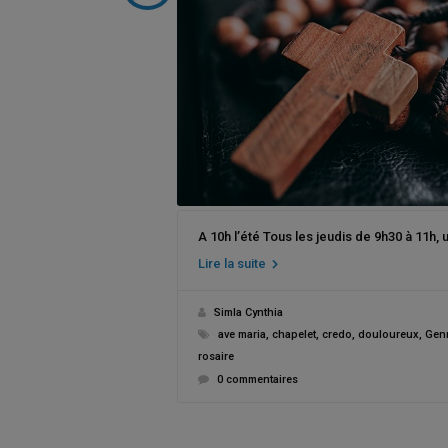
A 10h l’été Tous les jeudis de 9h30 à 11h,
Lire la suite
Simla Cynthia
ave maria
,
chapelet
,
credo
,
douloureux
,
Genn
rosaire
0 commentaires