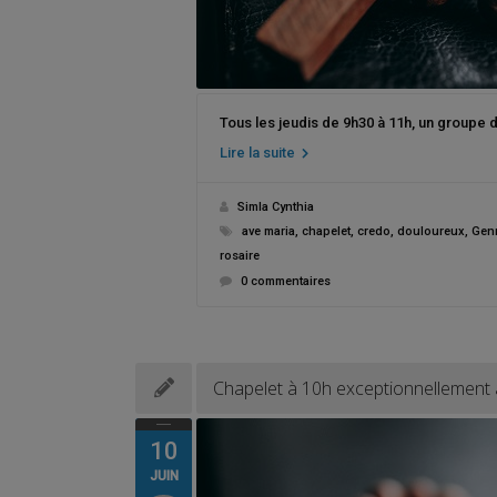
Tous les jeudis de 9h30 à 11h, un groupe 
Lire la suite
Simla Cynthia
ave maria
,
chapelet
,
credo
,
douloureux
,
Genn
rosaire
0 commentaires
Chapelet à 10h exceptionnellement
10
JUIN