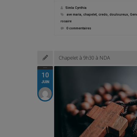
Simla Cynthia
ave maria
,
chapelet
,
credo
,
douloureux
,
Genn
rosaire
0 commentaires
Chapelet à 9h30 à NDA
10
JUIN