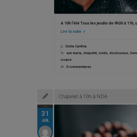
A 10h l’été Tous les jeudis de 9h30 à 11h,
Lire la suite
Simla Cynthia
ave maria
,
chapelet
,
credo
,
douloureux
,
Genn
rosaire
0 commentaires
Chapelet à 10h à NDA
31
JUIL