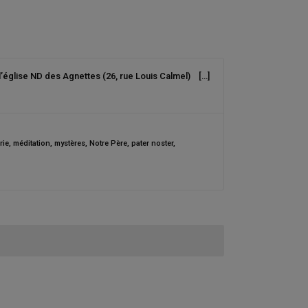
 l’église ND des Agnettes (26, rue Louis Calmel) […]
rie
,
méditation
,
mystères
,
Notre Père
,
pater noster
,