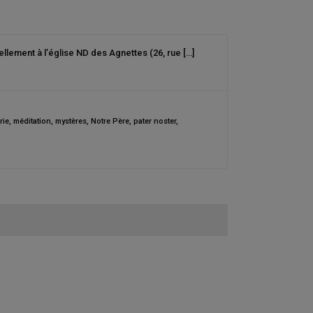
ellement à l’église ND des Agnettes (26, rue […]
rie
,
méditation
,
mystères
,
Notre Père
,
pater noster
,