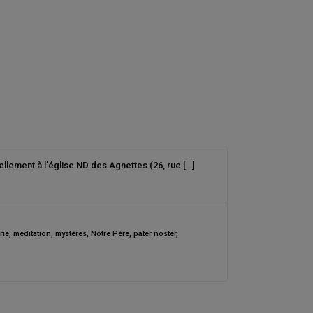
ellement à l’église ND des Agnettes (26, rue […]
rie
,
méditation
,
mystères
,
Notre Père
,
pater noster
,