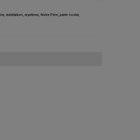
rie
,
méditation
,
mystères
,
Notre Père
,
pater noster
,