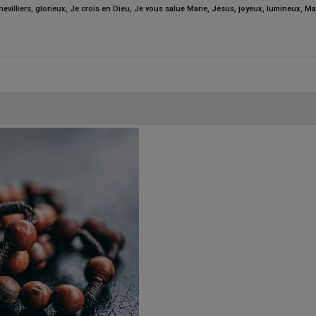
evilliers
,
glorieux
,
Je crois en Dieu
,
Je vous salue Marie
,
Jésus
,
joyeux
,
lumineux
,
Ma
Ceci fermera dans
0
secondes