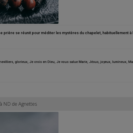
de prière se réunit pour méditer les mystères du chapelet, habituellement à
evilliers
,
glorieux
,
Je crois en Dieu
,
Je vous salue Marie
,
Jésus
,
joyeux
,
lumineux
,
Ma
 à ND de Agnettes