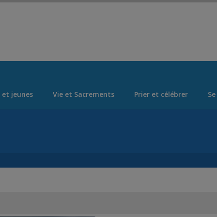
Set Logo Section Menu from Admin > Appearance > Menus
 et jeunes
Vie et Sacrements
Prier et célébrer
Se