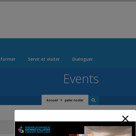
 > "Manage Locations" Tab > Logo Section Navigation
 former
Servir et visiter
Dialoguer
Events
Accueil
pater noster