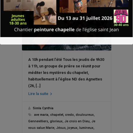
A 10h pendant l’été Tous les jeudis de 9h30
à 11h, un groupe de prière se réunit pour
méditer les mystères du chapelet,
habituellement à l’église ND des Agnettes
(26, […]
Lire la suite
Simla Cynthia
ave maria
,
chapelet
,
credo
,
douloureux
,
Gennevilliers
,
glorieux
,
Je crois en Dieu
,
Je
vous salue Marie
,
Jésus
,
joyeux
,
lumineux
,