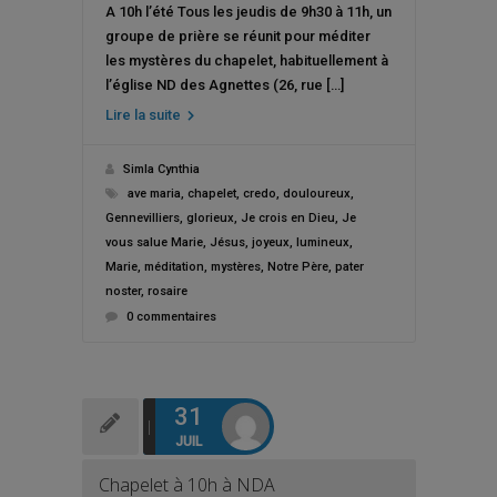
A 10h l’été Tous les jeudis de 9h30 à 11h, un
groupe de prière se réunit pour méditer
les mystères du chapelet, habituellement à
l’église ND des Agnettes (26, rue […]
Lire la suite
Simla Cynthia
ave maria
,
chapelet
,
credo
,
douloureux
,
Gennevilliers
,
glorieux
,
Je crois en Dieu
,
Je
vous salue Marie
,
Jésus
,
joyeux
,
lumineux
,
Marie
,
méditation
,
mystères
,
Notre Père
,
pater
noster
,
rosaire
0 commentaires
31
JUIL
Chapelet à 10h à NDA