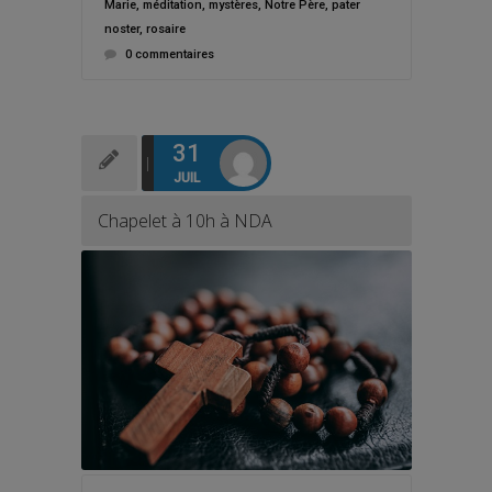
Marie
,
méditation
,
mystères
,
Notre Père
,
pater
noster
,
rosaire
0 commentaires
31
JUIL
Chapelet à 10h à NDA