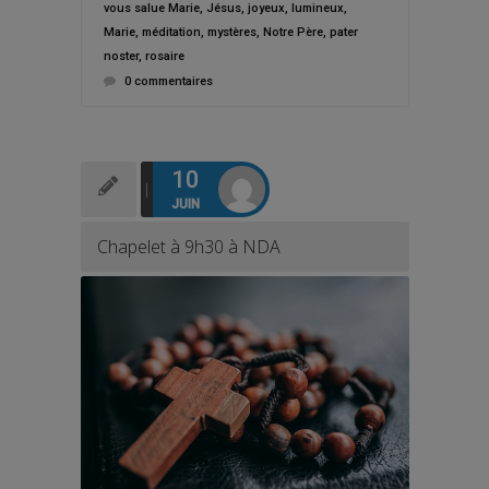
vous salue Marie
,
Jésus
,
joyeux
,
lumineux
,
Marie
,
méditation
,
mystères
,
Notre Père
,
pater
noster
,
rosaire
0 commentaires
10
JUIN
Chapelet à 9h30 à NDA