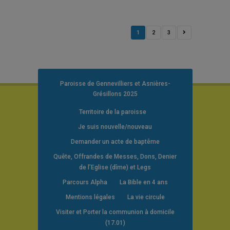
1
2
3
Paroisse de Gennevilliers et Asnières-
Grésillons 2025
Territoire de la paroisse
Je suis nouvelle/nouveau
Demander un acte de baptême
Quête, Offrandes de Messes, Dons, Denier
de l’Eglise (dîme) et Legs
Parcours Alpha
La Bible en 4 ans
Mentions légales
La vie circule
Visiter et Porter la communion à domicile
(17.01)