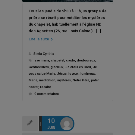
Tous les jeudis de 9h30 à 11h, un groupe de
prière se réunit pour méditer les mystères
du chapelet, habituellement à l’église ND
des Agnettes (26, rue Louis Calmel) […]
Lire la suite
Simla Cynthia
ave maria
,
chapelet
,
credo
,
douloureux
,
Gennevilliers
,
glorieux
,
Je crois en Dieu
,
Je
vous salue Marie
,
Jésus
,
joyeux
,
lumineux
,
Marie
,
méditation
,
mystères
,
Notre Père
,
pater
noster
,
rosaire
0 commentaires
10
JUIN