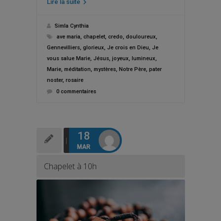
Lire la suite
Simla Cynthia
ave maria
,
chapelet
,
credo
,
douloureux
,
Gennevilliers
,
glorieux
,
Je crois en Dieu
,
Je
vous salue Marie
,
Jésus
,
joyeux
,
lumineux
,
Marie
,
méditation
,
mystères
,
Notre Père
,
pater
noster
,
rosaire
0 commentaires
18
MAR
Chapelet à 10h