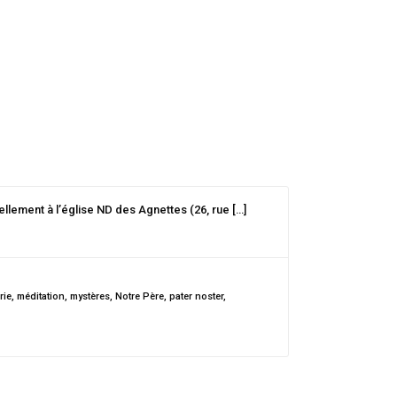
ellement à l’église ND des Agnettes (26, rue […]
rie
,
méditation
,
mystères
,
Notre Père
,
pater noster
,