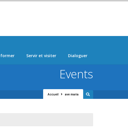
 > "Manage Locations" Tab > Logo Section Navigation
 former
Servir et visiter
Dialoguer
Events
Accueil
ave maria