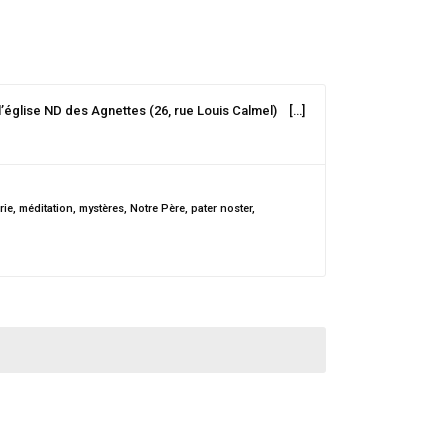
 l’église ND des Agnettes (26, rue Louis Calmel) […]
rie
,
méditation
,
mystères
,
Notre Père
,
pater noster
,