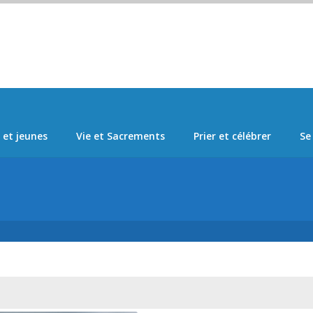
Set Logo Section Menu from Admin > Appearance > Menus
 et jeunes
Vie et Sacrements
Prier et célébrer
Se