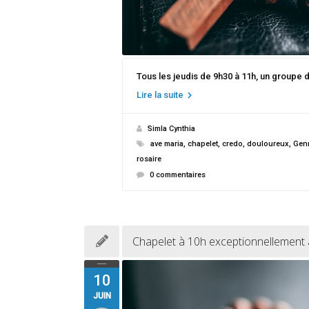
Tous les jeudis de 9h30 à 11h, un groupe 
Lire la suite
Simla Cynthia
ave maria
,
chapelet
,
credo
,
douloureux
,
Genn
rosaire
0 commentaires
Chapelet à 10h exceptionnellement
10
JUIN