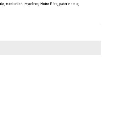
rie
,
méditation
,
mystères
,
Notre Père
,
pater noster
,