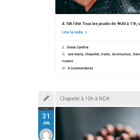
A 10h l’été Tous les jeudis de 9h30 à 11h,
Lire la suite
Simla Cynthia
ave maria
,
chapelet
,
credo
,
douloureux
,
Genn
rosaire
0 commentaires
Chapelet à 10h à NDA
31
JUIL