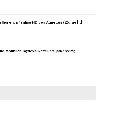
ellement à l’église ND des Agnettes (26, rue […]
rie
,
méditation
,
mystères
,
Notre Père
,
pater noster
,