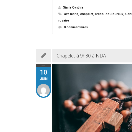
Simla Cynthia
ave maria
,
chapelet
,
credo
,
douloureux
,
Genn
rosaire
0 commentaires
Chapelet à 9h30 à NDA
10
JUIN