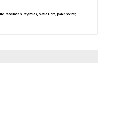
rie
,
méditation
,
mystères
,
Notre Père
,
pater noster
,