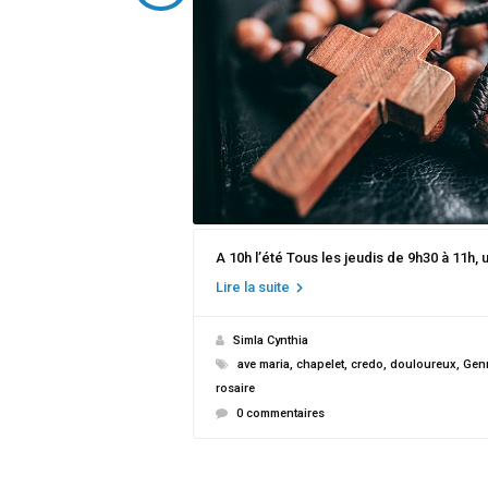
A 10h l’été Tous les jeudis de 9h30 à 11h,
Lire la suite
Simla Cynthia
ave maria
,
chapelet
,
credo
,
douloureux
,
Genn
rosaire
0 commentaires