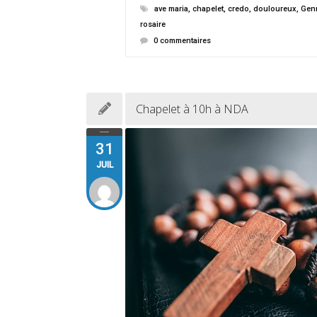
ave maria
,
chapelet
,
credo
,
douloureux
,
Genn
rosaire
0 commentaires
Chapelet à 10h à NDA
31
JUIL