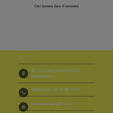
Quête, Offrandes de Messes, Dons, Denier
Ceci fermera dans
3
secondes
de l’Eglise (dîme) et Legs
Parcours Alpha
La Bible en 4 ans
Mentions légales
La vie circule
Visiter et Porter la communion à domicile
(17.01)
Contact
26, rue Louis Calmel 92230
Gennevilliers
Téléphone : 01 47 98 79 26
secret.pargen@free.fr