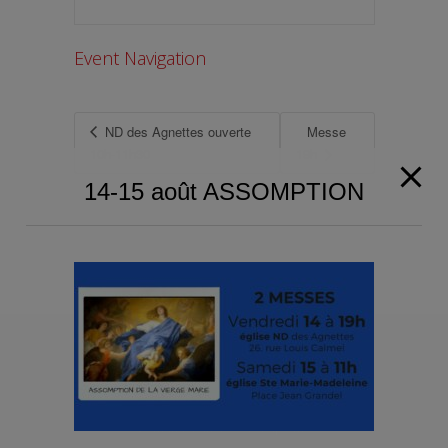
Event Navigation
ND des Agnettes ouverte
Messe
10h-11h30
19h
14-15 août ASSOMPTION
Paroisse de Gennevilliers et Asnières-
Grésillons 2025
Territoire de la paroisse
Je suis nouvelle/nouveau
Demander un acte de baptême