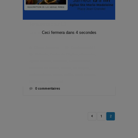
traversons décidément une période
difficile, trop difficile pensent peut-être
certains. La persistance du coronavirus est
éprouvante pour […]
Ceci fermera dans
3
secondes
Lire la suite
Olivier Joncour
Confinement#2
Défunts
,
Denier de l'Eglise
,
dimanche
,
église ouverte
,
fraternité
,
Gennevilliers
,
intention de messe
,
messe
,
obsèques
,
onformations
,
prière
,
quête
,
saint
,
service
,
téléphone
,
Toussaint
0 commentaires
1
2