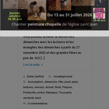
Vous pouvez acheter le Missel des
dimanches avec les lectures et les
évangiles des dimanches à partir du 27
novembre 2022 et des grandes fêtes au
prix de 10 E […]
Lire la suite
Simla Cynthia
Uncategorized
Assomption
,
dimanche
,
fête
,
jeudi saint
,
lectures
,
messes
,
missel
,
Noël
,
Pâques
,
Pentecôte
,
prière
,
Rameaux
,
Toussaint
,
vendredi saint
0 commentaires