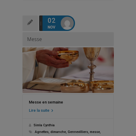
02
NOV
Messe
Messe en semaine
Lire la suite
Simla Cynthia
Agnettes
,
dimanche
,
Gennevilliers
,
messe
,