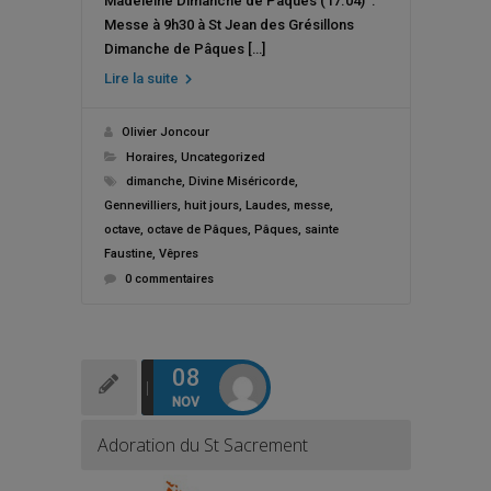
Madeleine Dimanche de Pâques (17.04) :
Messe à 9h30 à St Jean des Grésillons
Dimanche de Pâques […]
Lire la suite
Olivier Joncour
Horaires
,
Uncategorized
dimanche
,
Divine Miséricorde
,
Gennevilliers
,
huit jours
,
Laudes
,
messe
,
octave
,
octave de Pâques
,
Pâques
,
sainte
Faustine
,
Vêpres
0 commentaires
08
NOV
Adoration du St Sacrement